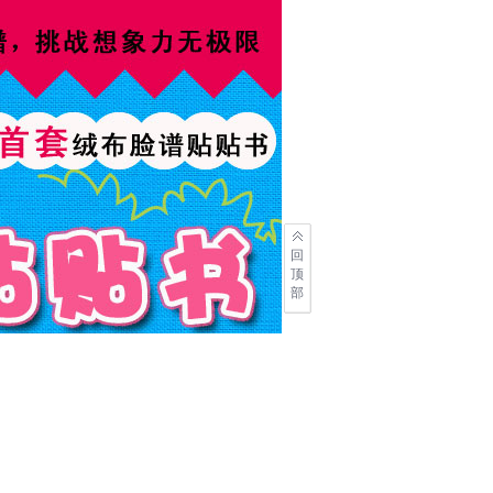
回
顶
部