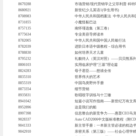
8679288
市场营销/现代营销学之父菲利普·科
8680921
新世纪少儿英语1(学生用书)
8708983
中华人民共和国档案法
中华人民共和
8731855
小魔怪黏巴达
8757135
南怀瑾选集（第三卷）
8775634
专业美容导师读本
8782005
中华人民共和国中国人民银行法
8782039
进阶日本语中级教程－综合用书
8788830
如何培养天才儿童
8795232
礼貌待人（英汉对照）——贝贝熊系
8806103
实用临床护理“三基”理论篇
8824283
母子君臣——慈禧全传
8835310
世界伟大的艺术
8855319
中国鸟类野外手册
8873354
细节营销
8935831
歌唱咬字训练与十三辙
8941042
短篇小说写作指南——新世纪万有文库
8952896
这是我们的船
8997398
信息整合的新竞争力——惠普CEO马
9028337
Auto CAD2006中文版标准教程（附
9041333
新主管手册：一本新主管必读的枕边
9042910
亲密关系（第三版）——社会心理学