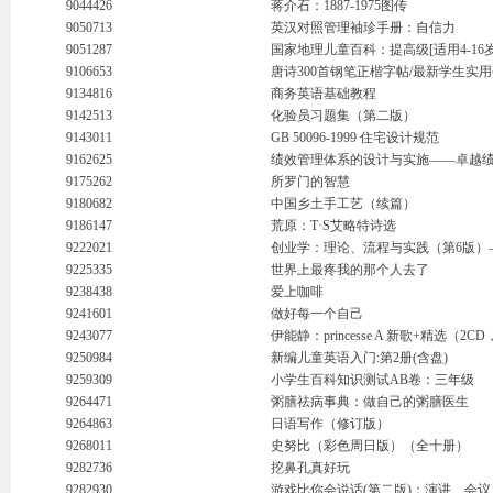
9044426
蒋介石：1887-1975图传
9050713
英汉对照管理袖珍手册：自信力
9051287
国家地理儿童百科：提高级[适用4-16岁
9106653
唐诗300首钢笔正楷字帖/最新学生实
9134816
商务英语基础教程
9142513
化验员习题集（第二版）
9143011
GB 50096-1999 住宅设计规范
9162625
绩效管理体系的设计与实施——卓越
9175262
所罗门的智慧
9180682
中国乡土手工艺（续篇）
9186147
荒原：T·S艾略特诗选
9222021
创业学：理论、流程与实践（第6版）
9225335
世界上最疼我的那个人去了
9238438
爱上咖啡
9241601
做好每一个自己
9243077
伊能静：princesse A 新歌+精选（2
9250984
新编儿童英语入门:第2册(含盘)
9259309
小学生百科知识测试AB卷：三年级
9264471
粥膳祛病事典：做自己的粥膳医生
9264863
日语写作（修订版）
9268011
史努比（彩色周日版）（全十册）
9282736
挖鼻孔真好玩
9282930
游戏比你会说话(第二版)：演讲、会