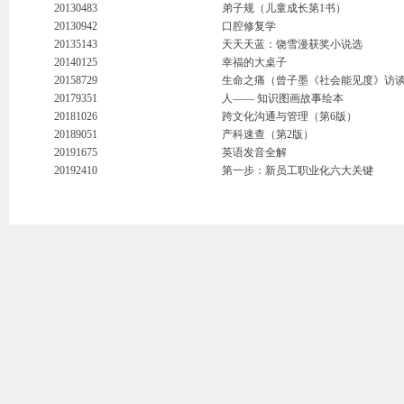
20130483
弟子规（儿童成长第1书）
20130942
口腔修复学
20135143
天天天蓝：饶雪漫获奖小说选
20140125
幸福的大桌子
20158729
生命之痛（曾子墨《社会能见度》访
20179351
人—— 知识图画故事绘本
20181026
跨文化沟通与管理（第6版）
20189051
产科速查（第2版）
20191675
英语发音全解
20192410
第一步：新员工职业化六大关键