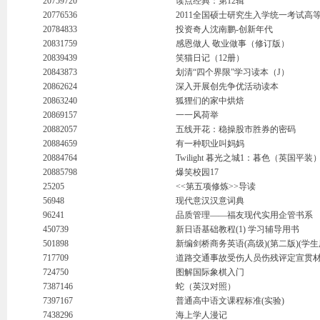
20759720
读点经典：第12辑
20776536
2011全国硕士研究生入学统一考试高
20784833
投资奇人沈南鹏-创新年代
20831759
感恩做人 敬业做事（修订版）
20839439
笑猫日记（12册）
20843873
划清“四个界限”学习读本（J）
20862624
深入开展创先争优活动读本
20863240
狐狸们的家中烘焙
20869157
一一风荷举
20882057
五线开花：稳操股市胜券的密码
20884659
有一种职业叫妈妈
20884764
Twilight 暮光之城1：暮色（英国平装
20885798
爆笑校园17
25205
<<第五项修炼>>导读
56948
现代意汉汉意词典
96241
品质管理——福友现代实用企管书系
450739
新日语基础教程(1) 学习辅导用书
501898
新编剑桥商务英语(高级)(第二版)(学生
717709
道路交通事故受伤人员伤残评定宣贯
724750
图解国际象棋入门
7387146
蛇（英汉对照）
7397167
普通高中语文课程标准(实验)
7438296
海上学人漫记