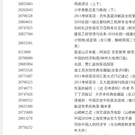
20055063
周易译注（上下）
20262643
小学奥数总复习教程（下）
20796528
2011考研英语：历年真题详解及全程
20804631
2010全国一级注册结构工程师专业考
20747025
你的礼仪价值百万③商务社交篇（附
20827504
建筑工程管理与实务-2010全国一级建
小怪物,就是我（全12册，畅销美国
20653361
系）
9213969
悬崖山庄奇案－阿加莎·克里斯蒂 推理
20708089
中国的经济制度(神州大地增订版)
20685994
论战：曹仁超创富战国策
20053526
迪士尼永恒经典珍藏版(全套共6册)
20771607
2011考研英语词汇星火式巧记速记（
20796525
2011考研英语：五大题源报刊阅读15
20746771
失落的秘符（《达·芬奇密码》作者 丹·
20747626
丁丁历险记 · 大开本经典收藏版（全
20500352
潜规则：中国历史中的真实游戏（修
20625300
躲进世界的角落 幾米著
20735689
山楂树之恋（张艺谋执导电影《山楂
20813278
中国2010年上海世博会官方导览手册
写给中国人的经济学（当当网抢鲜发售
20756252
年大作）