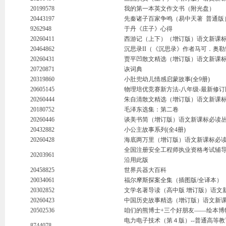
20199578
我的第一本英文作文书（附光盘）
20443197
先秦诸子百家争鸣（易中天著
普通版
9262948
于丹《庄子》心得
20260411
西游记（上下）（增订版）语文新课标
20464862
沉思录II（《沉思录》作者马可．奥
20260431
贾平凹散文精选（增订版）语文新课标
20720871
诙词典
20319860
小肚兜幼儿情感启蒙故事(全9册)
20605145
物理培优竞赛新方法-八年级-最新修订
20260444
朱自清散文精选（增订版）语文新课标
20180752
毛泽东选集：第二卷
20260446
谈美书简（增订版）语文新课标必读丛
20432882
小公主故事系列(全4册)
20260428
海底两万里（增订版）语文新课标必读
全国注册安全工程师执业资格考试辅导教材
20203961
沿用此版
20458825
世界兵器大百科
20034061
福尔摩斯探案全集（插图版/全译本）
20302852
文学名著导读（高中版 增订版）语文
20260423
中国历史故事精选（增订版）语文新课
20502536
咱们的熊博士+三个好朋友——绘本博
电力电子技术（第４版）--普通高等教
8744078