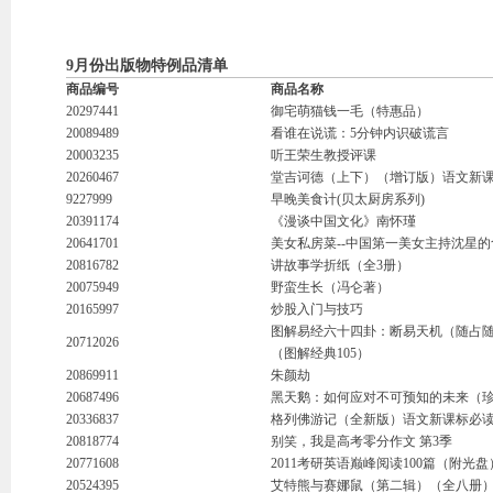
9月份出版物特例品清单
商品编号
商品名称
20297441
御宅萌猫钱一毛（特惠品）
20089489
看谁在说谎：5分钟内识破谎言
20003235
听王荣生教授评课
20260467
堂吉诃德（上下）（增订版）语文新
9227999
早晚美食计(贝太厨房系列)
20391174
《漫谈中国文化》南怀瑾
20641701
美女私房菜--中国第一美女主持沈星
20816782
讲故事学折纸（全3册）
20075949
野蛮生长（冯仑著）
20165997
炒股入门与技巧
图解易经六十四卦：断易天机（随占
20712026
（图解经典105）
20869911
朱颜劫
20687496
黑天鹅：如何应对不可预知的未来（
20336837
格列佛游记（全新版）语文新课标必读
20818774
别笑，我是高考零分作文 第3季
20771608
2011考研英语巅峰阅读100篇（附光
20524395
艾特熊与赛娜鼠（第二辑）（全八册