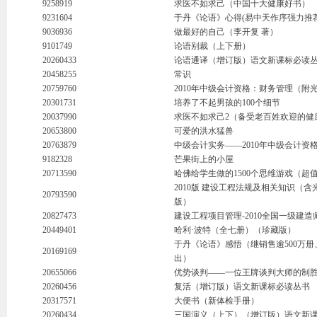
9258919
求医不如求己（中国十大健康好书）
9231604
于丹《论语》心得(易中天作序强力推荐
9036936
做最好的自己（李开复 著）
9101749
论语别裁（上下册）
20260433
论语通译（增订版）语文新课标必读丛
20458255
常识
20759760
2010年中级会计资格：财务管理（附
20301731
培养了不起男孩的100个细节
20037990
求医不如求己2（备受老百姓欢迎的健
20653800
可爱的洪水猛兽
20763879
中级会计实务——2010年中级会计资
9182328
芒果街上的小屋
20713590
哈佛给学生做的1500个思维游戏（超
2010版 建设工程法规及相关知识（
20793590
版）
20827473
建设工程项目管理-2010全国一级建造
20449401
哈利·波特（全七册）（珍藏版）
于丹《论语》感悟（继销售逾500万
20169169
出）
20655066
优势谈判——一位王牌谈判大师的制
20260456
复活（增订版）语文新课标必读丛书
20317571
大便书（新体检手册）
20260434
三国演义（上下）（增订版）语文新课