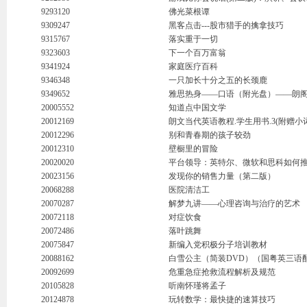
9293120
佛光菜根谭
9309247
黑客点击---股市猎手的擒拿技巧
9315767
落实重于一切
9323603
下一个百万富翁
9341924
家庭医疗百科
9346348
一只加长十分之五的长颈鹿
9349652
雅思热身——口语（附光盘）——朗阁雅
20005552
知道点中国文学
20012169
朗文当代英语教程.学生用书.3(附赠小
20012296
别和青春期的孩子较劲
20012310
壁橱里的冒险
20020020
平台领导：英特尔、微软和思科如何
20023156
发现你的销售力量（第二版）
20068288
医院清洁工
20070287
解梦九讲——心理咨询与治疗的艺术
20072118
对症饮食
20072486
落叶跳舞
20075847
新编入党积极分子培训教材
20088162
白雪公主（简装DVD）（国粤英三语
20092699
危重急症抢救流程解析及规范
20105828
听南怀瑾将孟子
20124878
玩转数学：最快捷的速算技巧