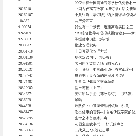
2002年获全国普通高等学校优秀教材
20260401
中国古代寓言故事（增订版）语文新课
20260407
小兵张嘎（增订版）语文新课标必读
104332
共产党宣言
9190954
我也有一个梦想：近距离看美国之三
9245105
SAT综合指导与模拟试题(含盘)——
9278963
掌握健康钥匙（第2版
20008427
物业管理实务
20051718
丰田可视化管理方式
20081530
现代汉语词典（第5版）
20091901
实用医学英语会话（附光盘）
20209533
高手身影：中国商业原生态实战案例
20255742
典藏书：豆蔻镇的居民和强盗#
20274482
生食捍卫健康的饮食革命
20320605
堂吉诃德（上下）
20348374
英语语法手册（薄冰修订）（第5版）
20362291
贼猫
20443281
带队伍：中基层管理者领导力法则
20461477
吃出健康的智慧--来自哈佛医学院的
20529895
生命之水富氢水排毒
20654336
花园宝宝故事书1：好玩的声音
20755063
二战风云2东线狙击手