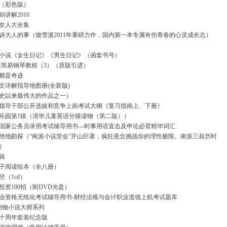
（彩色版）
讲解2010
女人大全集
诉大人的事（饶雪漫2011年重磅力作，国内第一本专属有伤青春的心灵成长志）
小说《女生日记》《男生日记》（函套书号）
森简易钢琴教程（3）（原版引进）
都是奇迹
文详解指导地图册(全新版)
史以来最伟大的作品之一）
党政领导干部公开选拔和竞争上岗考试大纲《复习指南上、下册》
乐园第1级（清华儿童英语分级读物（第二版））
新版国家公务员录用考试辅导用书---时事用语直击及申论必背精华词汇
绝地勘探（“南派小说堂会”开山巨著，疯狂悬念挑战你的理性极限。南派三叔历时
）
辑
子阅读绘本（全八册）
（1cd）
投资100招（附DVD光盘）
计从业资格无纸化考试辅导用书-财经法规与会计职业道德上机考试题库
动物小说大师系列
十周年套装纪念版