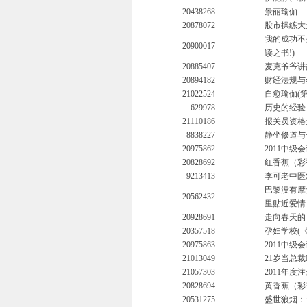
20438268
景丽瑜伽
20878072
股市操练大
我的成功不
20900017
读之书!)
20885407
麦克爷爷讲
20894182
财经法规与
21022524
自愈瑜伽(
629978
历史的经验
21110186
报关员资格
8838227
静坐修道与
20975862
2011中级
20828692
红香蕉（彩
9213413
李可老中医
巴黎没有摩
20562432
里贴近爱情
20928691
走向春天的
20357518
孕妇学校(
20975863
2011中级
21013049
21岁当总
21057303
2011年
20828694
黄香蕉（彩
20531275
盛世狼烟：