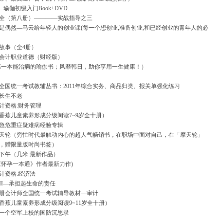
瑜伽初级入门Book+DVD
全（第八册）————实战指导之三
是偶然—马云给年轻人的创业课(每一个想创业,准备创业,和已经创业的青年人的必
故事（全4册）
会计职业道德（财经版）
第一本能治病的瑜伽书；风靡韩日，助你享用一生健康！）
全国统一考试教辅丛书：2011年综合实务、商品归类、报关单强化练习
长生不老
会计资格:财务管理
香蕉儿童素养形成分级阅读7~9岁全十册）
急危重症疑难病经验专辑
天轮（穷忙时代最触动内心的超人气畅销书，在职场中面对自己，在「摩天轮」
，赠限量版时尚书签）
下午（几米 最新作品）
《怀孕一本通》作者最新力作)
会计资格:经济法
裁II—承担起生命的责任
度注册会计师全国统一考试辅导教材—审计
香蕉儿童素养形成分级阅读9~11岁全十册）
一个空军上校的国防沉思录