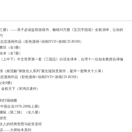
三册）——亲子必读益智游戏书，畅销10万册《宝贝手指谣》全新演绎，让你的
巧
蔡志忠漫画作品（彩色漫画+动画DVD+游戏CD-ROM）
磨坊（全3册）
绘本（全7册）
（上中下）中文世界第一套《三国志》白话全译本，台湾十一位知名教授合译编
情（姬流觞“律政佳人系列”最生猛快意新作，凝淬一套降夫十八掌）
志忠漫画作品（彩色漫画+动画DVD+游戏CD-ROM）
(全8册)
：金权天下（宋鸿兵著作）
到打嗝细菌
国企业1978-2008(上册)
娜鼠（第二辑）（全八册）
研究
太人的经商智慧与处世圣经
话——大师绘本系列