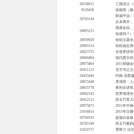
20538615
三国演义（
9129438
洛丽塔（最
郎咸平说：
20763144
从未离开，
我喜欢你，
20895215
知道吗？）
20859928
幼幼主题全
20965314
轻松搞定高
20823755
全世界优等
20694404
现代西方经
20975864
2011初级
20411123
无字书之父梅
20435444
约翰·汤普
20873448
李清照：人
20835778
希利尔讲世
20692343
世界地理全
20412113
郑玉巧育儿
20975875
2011年
21056014
2011年
20764545
超值白金版
20785349
郑玉巧教妈
21032717
贾斯汀·比