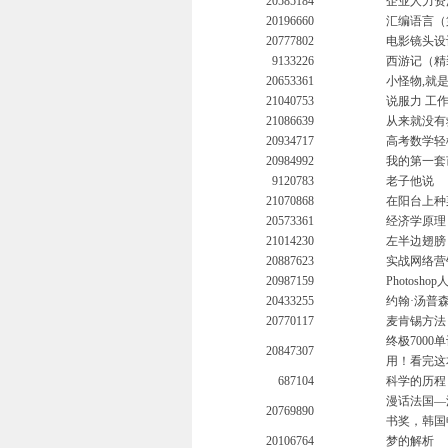
20585184
企业人力资
20196660
汇编语言（
20777802
电影镜头设
9133226
西游记（精
20653361
小怪物,就
21040753
说服力 工
21086639
从来就没有
20934717
高考数学轻
20984992
我的第一套
9120783
老子他说
21070868
在阳台上种
20573361
经济学原理
21014230
左半边翅膀
20887623
实战网络营
20987159
Photosh
20433255
约翰·汤普
20770117
麦肯锡方法
终极700
20847307
用！看完这
687104
科学的历程
漫话法国—
20769890
书奖，韩国
20106764
梦的解析