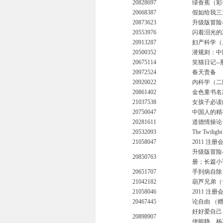
20828697
绿香蕉（彩
20668387
假如给我三
20873623
升级版冒险
20553976
闪着泪光的
20913287
妇产科学（
20500352
潜规则：中
20675114
笑猫日记-
20972524
春天责备
20920022
内科学（二
20861402
金色童书名
21037538
女孩子必读
20750047
中国人的精
20281611
道德情操论
20532093
The Twilig
21058047
2011 
升级版冒险
20850763
册；长篇小
20651707
手到病自除
21042182
葫芦兄弟（
21058046
2011 
20467445
论自由 （
好好爱自己
20898907
伊能静、杨