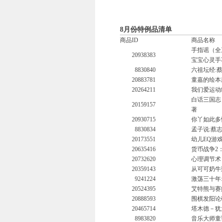
8月份特例品清单
商品ID
商品名称
手指谣（全
20938383
宝宝心灵手
8830840
六祖坛经:
20883781
童嘉的绘本
20264211
我们爱运动
白话三国志
20159157
著
20930715
你丫如此多
8830834
孟子说:蔡
20173551
幼儿EQ游戏
20635416
货币战争2
20732620
心理调节术
20359143
从可可奶牛
9241224
激荡三十年:中
20524395
艾特熊与赛
20888593
围棋发阳论
20465714
塔木德－犹
8983820
音乐大师童