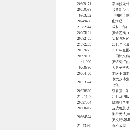
20399471
泰迪熊曼什
20650038
拉鲁斯少儿
8963232
开明国语课
20749488
山海经
21082844
成长三部曲
20695124
黄金游戏（
20582465
我超喜欢的
21072253
2011年《
20939223
2011年
20399100
三国演义(连
441999
英语词汇的
9268380
大鼻子李教
20664460
求医不如求
泰戈尔诗集
20933624
鸟集）
20828689
蓝香蕉（彩
21051192
2011华
20897334
阶梯科学书
20588917
皮皮鲁总动
那些无法拒
20664524
英文朗读M
21043639
永不放弃—