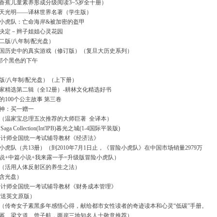
香蕉儿童素养形成分级阅读3~5岁全十册）
天光明——译林世界名著（学生版）
小虎队：亡命海岸&被加密的盔甲
决定－辫子姐姐心灵花园
二版/八年制/配光盘）
国历史中的真实游戏（修订版）（复旦大历史系列）
-那个黑色的下午
版/八年制/配光盘）（上下册）
家精选第二辑（全12册）-耕林文化精选好书
的100个公主故事 第三卷
神：买一赠一
（温家宝总理五次推荐的大师巨著
全译本）
ht Saga Collection(Int'lPB)暮光之城(1-4国际平装版)
注册会计师全国统一考试辅导教材《经济法》
小虎队（共13册）（到2010年7月1日止，《冒险小虎队》在中国市场销量2979万
说+中篇小说+我来露一手=升级版冒险小虎队）
（活用人体反射区的养生之法）
含光盘）
注册会计师全国统一考试辅导教材《财务成本管理》
赠送英文原版）
（传奇女子素黑多年感悟心得，献给都市女性读者的奇迹读本和心灵“低碳”手册。
幂、梁文道、曾子航，两岸三地知名人士敬意推荐）