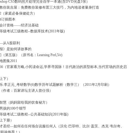
toshop CS5数码照片处理完全自学一本通(含DVD光盘1张）
教你装吉屋：免费教你装修布置三大技巧，为内地读者量身打造
2（家庭必备保健处方）
 修订插图本
初级会计资格——经济法基础
级考试三级教程--数据库技术(2011年版)
—从A股获利
报》是如何讲故事的
（第五版）（原书名：Learning Perl,5/e)
图集2011
566（官家看方略,小民读命运,学界寻国脉！古代政治的原型标本,当代官场的历史启
上下）
永乐.李正元_考研数学(6)数学历年试题解析（数学三）（2011年2月印刷）
（作者：百家讲坛主讲人曾仕强）
智慧（妈妈留给我的饮食秘方）
男孩的100个细节
级考试二级教程--公共基础知识(2011年版)
上下册）
才圣经—如何在任何场合说服任何人（沃伦·巴菲特、比尔·盖茨、杰克·韦尔奇、
尔联袂推荐！）