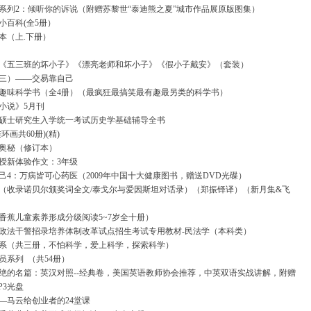
系列2：倾听你的诉说（附赠苏黎世“泰迪熊之夏”城市作品展原版图集）
小百科(全5册）
本（上.下册）
《五三班的坏小子》《漂亮老师和坏小子》《假小子戴安》（套装）
三）——交易靠自己
趣味科学书（全4册）（最疯狂最搞笑最有趣最另类的科学书）
最小说》5月刊
全国硕士研究生入学统一考试历史学基础辅导全书
环画共60册)(精)
奥秘（修订本）
授新体验作文：3年级
己4：万病皆可心药医（2009年中国十大健康图书，赠送DVD光碟）
（收录诺贝尔颁奖词全文/泰戈尔与爱因斯坦对话录）（郑振铎译）（新月集&飞
香蕉儿童素养形成分级阅读5~7岁全十册）
图版政法干警招录培养体制改革试点招生考试专用教材-民法学（本科类）
系（共三册，不怕科学，爱上科学，探索科学）
员系列
（共54册）
绝的名篇：英汉对照--经典卷，美国英语教师协会推荐，中英双语实战讲解，附赠
P3光盘
—马云给创业者的24堂课