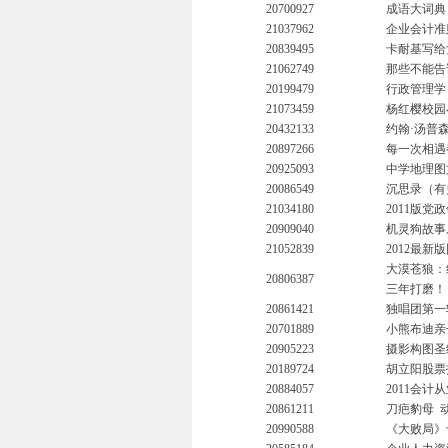
20700927
成语大词典
21037962
企业会计准则
20839495
卡耐基写给
21062749
那些不能告
20199479
行政管理学
21073459
杨红樱校园
20432133
约翰·汤普
20897266
每一次相遇
20925093
中学地理图
20086549
沉思录（有
21034180
2011版
20909040
机灵狗故事
21052839
2012最
大漠苍狼：
20806387
三年打磨！
20861421
独唱团第一
20701889
小熊布迪亲
20905223
摄影构图圣经
20189724
胡立阳股票
20884057
2011会
20861211
刀疤豹母
20990588
《大败局》