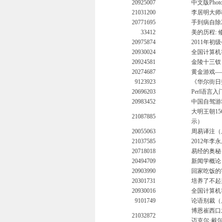
20925007
中文版Pho
21031200
李居明大师
20771695
手到病自除
33412
美的历程:
20975874
2011年
20930024
全国计算机等
20924581
金陵十三钗
20274687
黄金游戏—
9123923
《华尔街日
20696203
Perl语言入门
20983452
中国自驾游地
大明王朝1
21087885
示）
20055063
周易译注（
21037585
2012年李
20718018
易经的奥秘
20494709
新闻学概论
20903990
回家吃饭的
20301731
培养了不起
20930016
全国计算机等
9101749
论语别裁（
博恩崔西口
21032872
迈克尔·戴