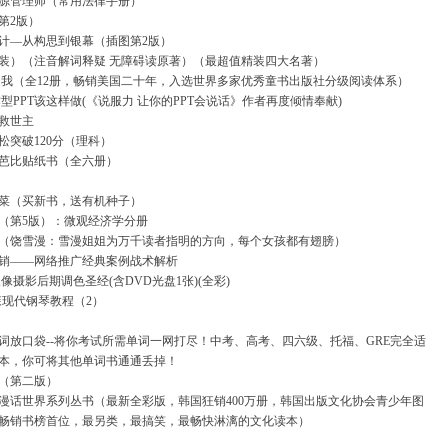
源管理师（常用法律手册）
第2版）
计—从构思到银幕（插图第2版）
装）（注音解词释疑 无障碍读原著）（最超值精装四大名著）
是我（全12册，畅销美国二十年，入选世界多家优秀童书出版社分级阅读体系）
作型PPT该这样做(《说服力 让你的PPT会说话》作者再度倾情奉献)
救世主
松突破120分（理科）
芭比贴纸书（全六册）
菜（买新书，送有机种子）
（第5版）：微观经济学分册
（饶雪漫：雪漫姐姐为万千读者指明的方向，每个女孩都有翅膀）
销——网络推广经典案例战术解析
op人像摄影后期调色圣经(含DVD光盘1张)(全彩)
森现代钢琴教程（2）
0单词放口袋--将你考试所需单词一网打尽！中考、高考、四六级、托福、GRE完全适
本，你可将其他单词书通通丢掉！
（第二版）
漫话世界系列丛书（最新全彩版，韩国狂销400万册，韩国出版文化协会青少年图
畅销书榜首位，最另类，最搞笑，最畅快淋漓的文化读本）