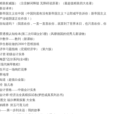
精装权威版）（注音解词释疑 无障碍读原著）（最超值精装四大名著）
新全译本）
新帝国主义在中国（中国到底有没有新帝国主义？让郎咸平告诉你：新帝国主义
产业链阴谋正在作祟！）
你知道吗？（我喜欢你，一直一直喜欢你，就算到了世界末日，也只喜欢你，你
景透视认知绘本(第二次印刷)(全5册)（风靡德国的优秀儿童读物）
中数学——数列（新课标）
学生都在做的2000个思维游戏
济学习题指南（宏观经济学）（第六版）
会计资:初级会计实务
瑟?迈尔系列(全4册)
森现代钢琴教程1
生不过一场绚烂花事
界地理
知道（超值白金版）
经
胎儿卷
中级会计资格——中级会计实务
注册会计师·经济法全真模拟试卷(梦想成真系列丛书)
 图文 福尔摩斯探案 大全集
妈喂养
郑玉巧育儿经
伯——第一步到永远：我的故事