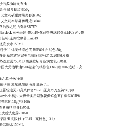
 妙洁多功能夹布托
油 新生修复抗纹霜50g
艾文莉硕硕鲜果美容液50g
艾文莉本草凝粹乳液140ml
 良治洗之朗洁身器SR7EY
lasslock 三光云彩 400ml钢化耐热玻璃保鲜盒MCSW-040
轻松 迷你按摩器mini319
润发水150ML
N 娇伊兰 纯美丝缎粉底 BSF001 自然色 50g
憶自美 精纯矿物完美亲肤眼影粉EY-32208浪漫粉
洗发露750ML+质感垂坠专业润发乳750ML
韩国大元指甲油#206镭射闪橘棕色13ml 赠 #002透明（亮
绿之源 全效净味
N 娇伊兰 激炫翘靓睫毛膏 黑色 7ml
] 汪吾铨迎刃刀具八件套YR-T8亚克力刀座铸钢刀柄
Easylock 易扣 大容量实用紫荆花保鲜盒五件套D3C5P8
亮唇彩5.8g(VB106)
性卷曲啫哩膏150ML
坠质感洗发露750ML
T深蓝 亚光眼影（C315－亮桃色）3.1g
啫喱水150ML