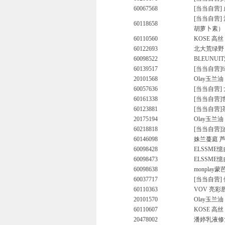
60067568
[当当自营] 
[当当自营
60118658
胡萝卜素）
60110560
KOSE 高丝
60122693
北大荒绿野 
60098522
BLEUNUI
60139517
[当当自营]
20101568
Olay玉兰
60057636
[当当自营]
60161338
[当当自营]
60123881
[当当自营]
20175194
Olay玉兰
60218818
[当当自营]
60146098
姝兰蔓庭 芦
60098428
ELSSME
60098473
ELSSME憶
60098638
monplay
60037717
[当当自营]
60110363
VOV 亮彩唇膏
20101570
Olay玉兰
60110607
KOSE 高丝
20478002
潘婷乳液修