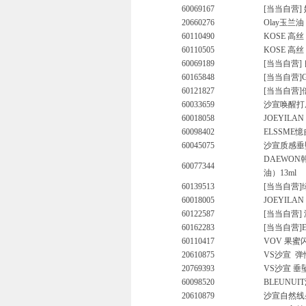
60069167
[当当自营]
20660276
Olay玉兰
60110490
KOSE 高丝
60110505
KOSE 高丝
60069189
[当当自营]
60165848
[当当自营]G
60121827
[当当自营]倍
60033659
沙宣唤醒打底
60018058
JOEYILA
60098402
ELSSME
60045075
沙宣质感垂坠
DAEWON
60077344
油）13ml
60139513
[当当自营]
60018005
JOEYILA
60122587
[当当自营
60162283
[当当自营]
60110417
VOV 果蜜闪
20610875
VS沙宣
弹
20769393
VS沙宣 垂
60098520
BLEUNUI
20610879
沙宣自然线条