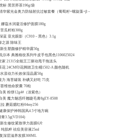
虎标·黑苦荞茶196g/袋
] 清华紫光金奥力防辐射抗过敏套餐（葡萄籽+螺旋藻+β－
娜蔻水润凝活修护面膜180g
苦瓜籽粉300g
T深蓝 亚光眼影（C910－黑色）3.1g
绿之源 除味王
油 新生塑颜修护精华露50g
 戈尔本 典雅格纹系列牛皮手包黑色1106025024
世家 21315全能王三驱动甩干拖送头
茶花 24CM印花脚踏卫生桶1502-A 颜色随机
油 水漾动力长效保湿晶露50g
波力 海苔罐装 补碘又好吃 75克
荟维他命胶囊 70粒
憶自美 粉饼12g4#（淡紫色）
自美 魔力魅惑纤翘睫毛膏8gEY-8508
蒙芭拉 蘑菇腮红粉04my256
 健康保护神韩国风4.5寸地方碗
3.5g(VD104)
油 新生修纹紧致弹力面膜6片
纯肌粹 祛痘美容液25ml
复深层滋养发膜300ML