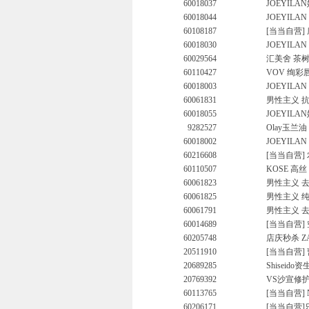
60018037
JOEYILA
60018044
JOEYILA
60108187
[当当自营]
60018030
JOEYILA
60029564
汇美舍 茶树
60110427
VOV 绚彩唇彩
60018003
JOEYILA
60061831
男性主义 抗
60018055
JOEYILA
9282527
Olay玉兰
60018002
JOEYIL
60216608
[当当自营]
60110507
KOSE 高丝
60061823
男性主义 去
60061825
男性主义 纯
60061791
男性主义 去
60014689
[当当自营
60205748
店庆秒杀 Z
20511910
[当当自营]
20689285
Shiseido
20769392
VS沙宣修护
60113765
[当当自营] 
60206171
[当当自营]