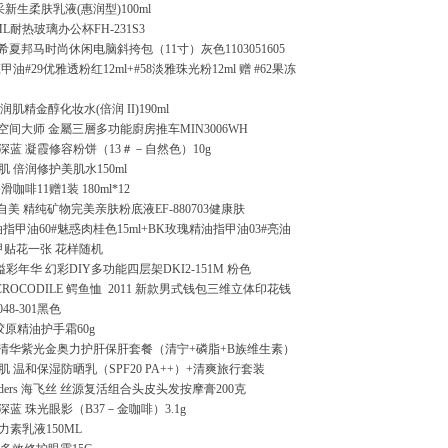
采新生柔肤乳液(惠润型)100ml
ML耐热玻璃办公杯FH-231S3
 希夏邦马时尚休闲电脑斜挎包（11寸）灰色1103051605
庄甲油#29优雅透粉红12ml+#58淡雅珠光粉12ml 赠 #62果冻
 润肌精金醇化妆水(倍润 II)190ml
 空间大师 金屬三層多功能廚房推车MIN3006WH
IT深蓝 凝霞修容粉饼（13＃－自然色）10g
理肌 倍润修护美肌水150ml
咖啡11赠1装 180ml*12
憶自美 精纯矿物完美亲肤粉底液EF-880703健康肤
指甲油60#魅惑肉桂色15ml+BK玫瑰精油指甲油03#亮油
 美甲贴花一张 花样随机
溢彩年华 幻彩DIY多功能四层架DKI2-151M 粉色
ROCODILE 鳄鱼恤
2011 新款男式钱包三维立体印花钱
048-301黑色
胶原精油护手霜60g
] 清华紫光金奥力护肝保肝套餐（清宁+磷脂+B族维生素）
水理肌 温和保湿防晒乳（SPF20 PA++）+清爽旅行套装
oulders 海飞丝 丝源复活组合头皮头发按摩膏200克
T深蓝 珠光眼影（B37－金咖啡）3.1g
素乳液150ML