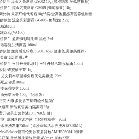
N娇伊兰 流金闪亮唇彩 GS002 10g (酸橙糖浆,吴佩慈推荐)
N 娇伊兰 流金闪亮唇彩 GS009 (葡萄糖浆) 10g
 康比特 果蔬纤维代餐粉10g*5袋/盒高饱腹感高营养低热量
N 娇伊兰 流金亮彩唇霓 GG005 (葡萄酒) 2.2g
精油10ml
5.8g(VA106)
N 娇伊兰 盈密恒彩睫毛膏 黑色 7ml
倦容醒肤清爽露 160ml
N娇伊兰 丝薄感光粉底 SG001 65g (健康色,吴佩慈推荐)
油 美白淡斑面膜5片
AN 娇伊兰 玉牡丹美肌系列-玉牡丹鲜活卸妆精油 150ml
 农协 蜂蜜柚子茶1kg
艾文莉本草凝粹角质优化美容液120ml
死皮啫喱100ml
榄保湿喷雾 100ml
油光洁面膏 100g（纪念版）
] 空间大师 多伦多三层附轮长型架白
A姬芮 新能真皙美白隔离霜35g
 曹开镛男士营养液10ml*60支(健）
资生堂
惠润迷你沐浴露（淡雅柑桔香）90ml
水养洗发露750ml（原沙宣赋活水养洗发露750ML）
NewBalance新百伦男款双肩背包AMHB0308410藏青
乐巧莱 天然维生素软胶囊 450mg*100粒*2瓶