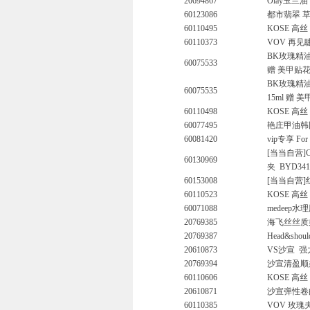
20694867
Olay玉兰
60123086
都市翡翠 
60110495
KOSE 高丝
60110373
VOV 再见睫
BK玫瑰精油
60075533
赠 美甲贴
BK玫瑰精油
60075535
15ml 赠
60110498
KOSE 高丝
60077495
艳庄甲油韩国
60081420
vip专享 F
[当当自营]
60130969
夹
BYD341
60153008
[当当自营]
60110523
KOSE 高丝
60071088
medeep水
20769385
海飞丝丝质
20769387
Head&sh
20610873
VS沙宣
强
20769394
沙宣清盈顺
60110606
KOSE 高丝
20610871
沙宣弹性卷曲
60110385
VOV 玫瑰