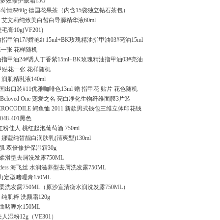
油 多效修护眼霜15G
草莓情深60g 德国花果茶（内含15袋独立钻石茶包）
艾文莉纯致美白皙白导源精华液60ml
毛膏10g(VF201)
指甲油17#娇艳红15ml+BK玫瑰精油指甲油03#亮油15ml
花一张 花样随机
指甲油24#诱人丁香紫15ml+BK玫瑰精油指甲油03#亮油
 美甲贴花一张 花样随机
润肌精乳液140ml
出口装#11优雅咖啡色13ml 赠 指甲花 贴片 花色随机
or Beloved One 宠爱之名 亮白净化生物纤维面膜3片装
CROCODILE 鳄鱼恤 2011 新款男式钱包三维立体印花钱
048-401黑色
红粉佳人 桃红起泡葡萄酒 750ml
娜蔻纯皙靓白润肤乳(清爽型)130ml
理肌 双倍修护保湿霜30g
柔滑型去屑洗发露750ML
oulders 海飞丝 水润滋养型去屑洗发露750ML
力定型啫哩膏150ML
柔洗发露750ML（原沙宣清衡水润洗发露750ML）
纯肌粹 洗颜霜120g
啫哩水150ML
夫人湿粉12g（VE301）