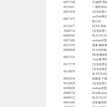
60075548
ZA姬芮 菁
60216611
一屋窑400
60052630
[当当自营]
neeDme艳
60077475
粉12ml
60110477
KOSE 高丝
20606710
[当当自营]
60098501
BLEUNU
60071083
medeep水
60125764
雀巢 咖啡香滑
60098404
ELSSME
BK玫瑰精油
60075531
15ml 赠
60175779
[当当自营]
[当当自营]C
60130970
夹 BYD341
60059239
植物语 VE
60118659
[当当自营
60098608
medeep
60000736
Head&sh
60098513
BLEUNUI
60033666
沙宣修润弹力