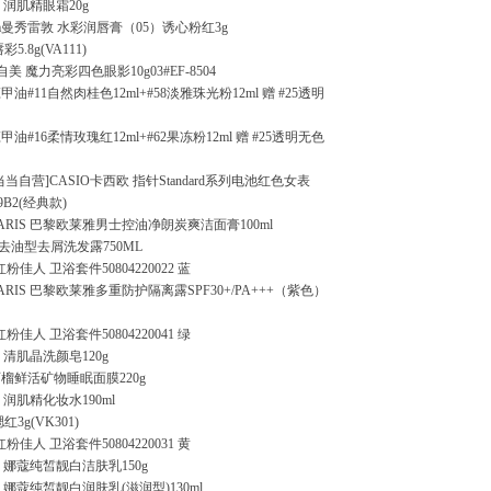
润肌精眼霜20g
atum曼秀雷敦 水彩润唇膏（05）诱心粉红3g
5.8g(VA111)
自美 魔力亮彩四色眼影10g03#EF-8504
庄甲油#11自然肉桂色12ml+#58淡雅珠光粉12ml 赠 #25透明
庄甲油#16柔情玫瑰红12ml+#62果冻粉12ml 赠 #25透明无色
当当自营]CASIO卡西欧 指针Standard系列电池红色女表
-9B2(经典款)
L PARIS 巴黎欧莱雅男士控油净朗炭爽洁面膏100ml
去油型去屑洗发露750ML
粉佳人 卫浴套件50804220022 蓝
 PARIS 巴黎欧莱雅多重防护隔离露SPF30+/PA+++（紫色）
粉佳人 卫浴套件50804220041 绿
清肌晶洗颜皂120g
榴鲜活矿物睡眠面膜220g
润肌精化妆水190ml
红3g(VK301)
粉佳人 卫浴套件50804220031 黄
娜蔻纯皙靓白洁肤乳150g
娜蔻纯皙靓白润肤乳(滋润型)130ml