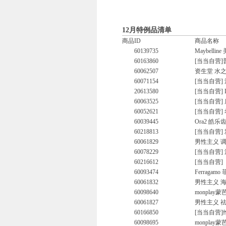
12月特例品清单
商品ID
商品名称
60139735
Maybell
60163860
[当当自营
60062507
资生堂 水之
60071154
[当当自营]
20613580
[当当自营] 
60063525
[当当自营]
60052621
[当当自营]
60039445
Ora2 皓
60218813
[当当自营]
60061829
男性主义 
60078229
[当当自营]
60216612
[当当自营]
60093474
Ferraga
60061832
男性主义 海
60098640
monplay
60061827
男性主义 祛
60166850
[当当自营]
60098695
monpla