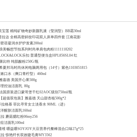
ine 美宝莲 精纯矿物奇妙新颜乳液（莹润型）BB霜30ml
]普拉达 全棉高密斜纹印花双人床单四件套 江南花影
密语凝润水护护发素200ml
 浪美畅想节拍系列时尚单肩包肉粉1111118202
LOCK&LOCK乐扣 普通型便当盒HPL856SL04 红
 康比特 纯肌酸粉250G/瓶
 希夏邦马时尚休闲电脑两用包（14寸）紫色1103051815
乐齿漱口水（爽口青柠型）460ml
 雅嘉德 美国开心果500g
调理控油洁面乳
80g
 法国原装进口蒙哥堡干红02AOC级别750ml/瓶
 【超值双包装】雅嘉德 天山甜杏核500g*2
mo 菲拉格慕 菲比寻常女士淡香水 90ML（进）
洋醒肤洁面乳160ml
蒙芭拉 蘑菇腮红粉06my256
痘洁面乳100ml
维维 嚼益嚼SOYJOY大豆营养代餐棒混合口味27g*25
y蒙芭拉 惊艳纤长双效睫毛膏MY3562