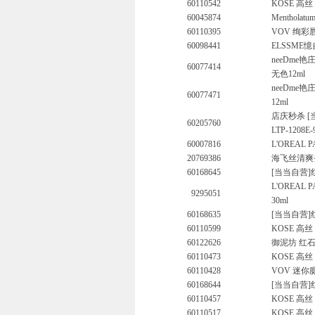
60110542
KOSE 高丝
60045874
Menthol
60110395
VOV 绚彩唇彩
60098441
ELSSME憶
neeDme艳
60077414
无色12ml
neeDme艳
60077471
12ml
店庆秒杀 [
60205760
LTP-1208E
60007816
L'OREA
20769386
海飞丝清爽
60168645
[当当自营]红
L'OREAL
9295051
30ml
60168635
[当当自营]红
60110599
KOSE 高丝
60122626
御泥坊 红石
60110473
KOSE 高丝
60110428
VOV 迷你腮
60168644
[当当自营]红
60110457
KOSE 高丝
60110517
KOSE 高丝