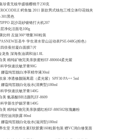
 集珍斋无核华盛顿樱桃干230克
CROCODILE 鳄鱼恤 2011 新款男式钱包三维立体印花钱夹
8-301黑色
 ZIPPO 花沙花砂镀铬打火机207
层净化洁面皂100g
康比特 左旋360°增量360粒装
 PASNEW百圣牛 学生潜水登山运动表PSE-048G(粉色）
 四倍蚕丝凝白面膜7/片
金龙鱼 深海鱼油调和油1.8L
憶自美 精纯矿物完美亲肤蜜粉EF-880604柔光紫
康科学快速抗敏牙膏90G
娜蔻纯皙靓白净萃精华液30ml
m 碧欧泉 净透修颜隔离霜（柔光紫）SPF30 PA++ 5ml
娜蔻纯皙靓白化妆水(清爽型)180ml
科学快速抗敏牙膏140G
自美 氨基酸BB洁颜乳EF-8609
科学新生护龈牙膏140G
憶自美 精纯矿物完美亲肤腮红粉EF-880502玫瑰嫩粉
理控油润肤露 80ml
娜蔻纯皙靓白化妆水(滋润型)180ml
 养生堂 天然维生素E软胶囊160粒新包装 赠VC润白修复面