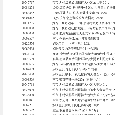
20545717
帮宝适 特级棉柔纸尿裤大包装加大码 36片
20684258
100%原装进口 雅培智护金装幼儿喜康力奶粉3段盒装
20282542
100%原装进口 雅培 金装小安素 400克/盒
60001812
Lego 乐高 创意颗粒粉红大桶装 L5560
60111735
好奇干爽舒适第二代纸尿裤特大超值装小号S 94
60203038
好奇干爽舒适纸尿裤第二代电商箱装中号160
60065080
雀巢 能恩3益生菌幼儿配方奶粉 400g/盒*3(1-3
60008567
嘉宝 营养米粉 225g（辅食添加初期）
60120556
妈咪宝贝 小内裤（男）L92p
60062688
妈咪宝贝均吸干爽M号24片*8箱装
20134125
好奇 金装贴身舒适纸尿裤特大超值装中号M7
60120559
多美滋 金装金盾贝护延续较大婴幼儿配方奶粉90
20388655
好奇 金装贴身舒适纸尿裤超值装加大号XL64
60062689
妈咪宝贝均吸干爽L号20片*8箱装
20143650
妈咪宝贝 瞬吸干爽纸尿裤特大包女XL 超大号6
60008569
嘉宝 菠菜营养米粉225g（6-36个月）
20545718
帮宝适 特级棉柔纸尿裤大包装大码L46片
20226096
帮宝适 特级棉柔纸尿裤拉拉裤中包装大号女L2
60033899
帮宝适 特级棉柔纸尿裤大包装大码L46片*4包/
60203041
帮宝适 超薄干爽纸尿裤超值彩箱装中号M168
60067261
妈咪宝贝瞬息干爽纸尿裤S男100片
60008572
嘉宝 燕麦营养米粉225g(8-36个月)