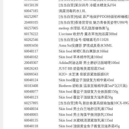
60150139
[当当自营]莱尔诗丹 冷暖水槽龙头F04
60047185
滴露消毒药水1.8L
60252997
[当当自营]包锘 原产地保护PDO特级初榨橄榄油5
20400105
[当当自营]香港背背佳 魅力青春英姿带U9M号
60257005
medeep 水理肌 毛孔隐形修饰膏7g
60176222
L'occitane 欧舒丹 薰衣草泡泡浴露500ml
60262546
[当当自营]金号 缎螺素毛巾11026
60093456
Anna Sui安娜苏 梦境成真香水50ML
60048117
Skin food 鲜橙C美白爽肤水160ml
60048162
Skin food 草本精华乳液160ml
20049307
Adidas阿迪达斯 男士磨砂洁面啫哩100ml
60026243
JUST BB 碧盈唯美遮瑕霜35ml
60099343
H2O+ 水芝澳 骨胶原紧致眼膜6片
60048124
Skin food覆盆子顶级复方精华素45ml
60183408
Biotherm 碧欧泉 温泉至臻精华露5ml*2(2只装)
60048077
Skin food 覆盆子顶级复方全效面膜150g
60048123
Skin food 覆盆子顶级复方滋养霜50g
60257895
[当当自营]青鸟 新款春夏高级瑜伽服10CX-09
60048034
Skin food 男士白兰地舒活乳液170ml
60048065
Skin food 男士海藻平衡润肤乳130ml
60048135
Skin food 水蜜桃清酒紧致乳液135ml
60048118
Skin food 顶级黄金鱼子酱复活滋养霜45g