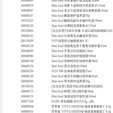
60048083
Skin food 马铃薯修护果冻面膜100ml
60048070
Skin food 胡萝卜提取纯天然柔肤水135ml
60048097
Skin food 龙舌兰超强保湿抗皱爽肤液145ml
60048147
Skin food 酪梨修护滋养霜50g
20533125
Skin food 酪梨高效补水修护乳液160ml
60048136
Skin food 水蜜桃清酒紧致水135ml
60156693
[当当自营]弓箭乐美雅 3L进口琥珀玻璃锅C601
60048142
Skin food 生菜黄瓜水嫩滋养霜50ml
60110429
VOV绿茶防过敏眼线笔0.5G
60048120
Skin food 顶级黄金鱼子酱复活精华素45ml
60048095
Skin food 芹菜沙拉洗面奶130ml
60048086
Skin food 香蕉优格舒缓面膜100ml
60048150
Skin food 茶树精华控油精华素30ml
60048159
Skin food 黑豆保湿水160ml
60026239
JUST BB 珍珠唯美遮瑕霜35ml
60048139
Skin food 南瓜牛奶嫩白精华素45ml
60048160
Skin food 草本精华滋养霜50g
20336334
[当当自营] 黑炭乌钻活性炭雕马到成功
60048115
Skin food 鲜橙C美白精华素50ml
60048155
Skin food 海藻深层平衡乳液160ml
60057329
NARS 单色胭脂 4031# 4.5g（进）
60080928
芳草集 VIVI GARDEN矿物质慕斯眼影5 4.5g
60080931
芳草集 VIVI GARDEN矿物质慕斯眼影2 4.5g