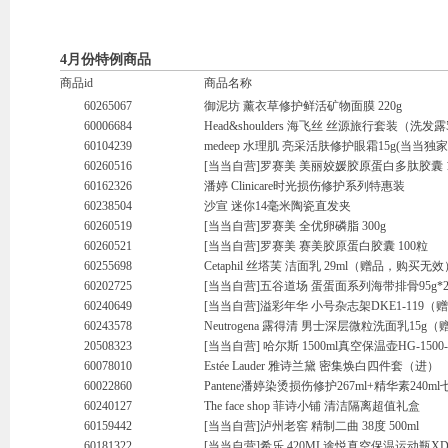
4月份特例商品
商品id
商品名称
60265067
御泥坊 薰衣草修护鲜活矿物面膜 220g
60006684
Head&shoulders 海飞丝 丝源旅行套装（洗发露5
60104239
medeep 水理肌 亮采活肤修护眼霜15g(当当独
60260516
[当当自营]罗赛美 美丽姣媛胶原蛋白多肽胶囊 
60162326
潘婷 Clinicare时光损伤修护系列特惠装
60238504
沙宣 迷你14毫米陶瓷直发夹
60260519
[当当自营]罗赛美 全优卵磷脂 300g
60260521
[当当自营]罗赛美 赛美胶原蛋白胶囊 100粒
60255698
Cetaphil 丝塔芙 洁面乳 29ml（赠品，购买无效
60202725
[当当自营]五谷道场 蛋蛋面系列海带排骨95g*2
60240649
[当当自营]溢彩年华 小号杂志架DKE1-119
60243578
Neutrogena 露得清 男士深层微粒洗面乳15g
20508323
[当当自营] 哈尔斯 1500ml真空保温壶HG-1500-
60078010
Estée Lauder 雅诗兰黛 密集焕白四件套（进）
60022860
Pantene潘婷染烫损伤修护267ml+精华素240m
60240127
The face shop 菲诗小铺 清洁隔离超值礼盒
60159442
[当当自营]泸州老窖 精制二曲 38度 500ml
60181322
[当当自营]希乐 420ML途悦真空保温运动瓶XD-