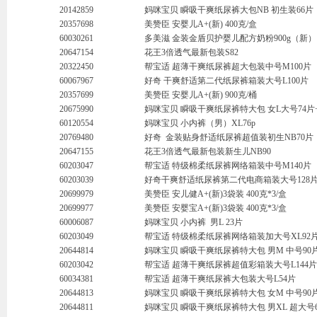
20142859
妈咪宝贝 瞬吸干爽纸尿裤大包NB 初生装66片
20357698
美赞臣 安婴儿A+(新) 400克/盒
60030261
多美滋 金装金盾贝护婴儿配方奶粉900g（新）
20647154
花王3倍透气最新包装S82
20322450
帮宝适 超薄干爽纸尿裤超大包装中号M100片
60067967
好奇 干爽舒适第二代纸尿裤箱装大号L100片
20357699
美赞臣 安婴儿A+(新) 900克/桶
20675990
妈咪宝贝 瞬吸干爽纸尿裤特大包 女L大号74片+
60120554
妈咪宝贝 小内裤（男）XL76p
20769480
好奇 金装贴身舒适纸尿裤超值装初生NB70片
20647155
花王3倍透气最新包装新生儿NB90
60203047
帮宝适 特级棉柔纸尿裤网络箱装中号M140片
60203039
好奇干爽舒适纸尿裤第二代电商箱装大号128
20699979
美赞臣 安儿健A+(新)3袋装 400克*3/盒
20699977
美赞臣 安婴宝A+(新)3袋装 400克*3/盒
60006087
妈咪宝贝 小内裤 男L 23片
60203049
帮宝适 特级棉柔纸尿裤网络箱装加大号XL92
20644814
妈咪宝贝 瞬吸干爽纸尿裤特大包 男M 中号90片
60203042
帮宝适 超薄干爽纸尿裤超值彩箱装大号L144片
60034381
帮宝适 超薄干爽纸尿裤大包装大号L54片
20644813
妈咪宝贝 瞬吸干爽纸尿裤特大包 女M 中号90片
20644811
妈咪宝贝 瞬吸干爽纸尿裤特大包 男XL 超大号6