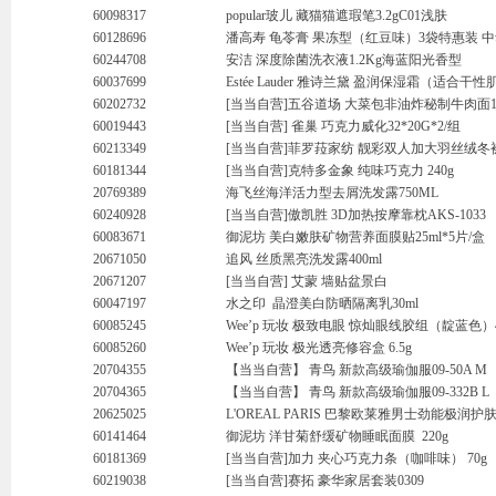
60098317
popular玻儿 藏猫猫遮瑕笔3.2gC01浅肤
60128696
潘高寿 龟苓膏 果冻型（红豆味）3袋特惠装 中华老
60244708
安洁 深度除菌洗衣液1.2Kg海蓝阳光香型
60037699
Estée Lauder 雅诗兰黛 盈润保湿霜（适合干性
60202732
[当当自营]五谷道场 大菜包非油炸秘制牛肉面10
60019443
[当当自营] 雀巢 巧克力威化32*20G*2/组
60213349
[当当自营]菲罗菈家纺 靓彩双人加大羽丝绒冬
60181344
[当当自营]克特多金象 纯味巧克力 240g
20769389
海飞丝海洋活力型去屑洗发露750ML
60240928
[当当自营]傲凯胜 3D加热按摩靠枕AKS-1033
60083671
御泥坊 美白嫩肤矿物营养面膜贴25ml*5片/盒
20671050
追风 丝质黑亮洗发露400ml
20671207
[当当自营] 艾蒙 墙贴盆景白
60047197
水之印 晶澄美白防晒隔离乳30ml
60085245
Wee’p 玩妆 极致电眼 惊灿眼线胶组（靛蓝色）
60085260
Wee’p 玩妆 极光透亮修容盒 6.5g
20704355
【当当自营】 青鸟 新款高级瑜伽服09-50A M
20704365
【当当自营】 青鸟 新款高级瑜伽服09-332B L
20625025
L'OREAL PARIS 巴黎欧莱雅男士劲能极润护
60141464
御泥坊 洋甘菊舒缓矿物睡眠面膜 220g
60181369
[当当自营]加力 夹心巧克力条（咖啡味） 70g
60219038
[当当自营]赛拓 豪华家居套装0309