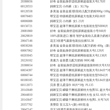
20388656
好奇 金装贴身舒适纸尿裤超值装大号L78片
60120553
妈咪宝贝 小内裤（女）XL76p
60120558
多美滋 金装金盾3阶段幼儿配方奶粉900g+10
60078403
帮宝适 特级棉柔纸尿裤超大包装大码L68片
60006088
妈咪宝贝 小内裤 女L 23片
60150721
帮宝适 超薄干爽纸尿裤大包装初生型NB90片
20081860
好奇 金装贴身舒适纸尿裤超值装小号S60片
20629819
100%原装进口 雅培 智护金装幼儿喜康力奶粉3段
20647146
花王3倍透气最新包装拉拉裤XL38
60030266
多美滋 金装金盾3阶段幼儿配方奶粉 400g（新
60067062
好奇 金装贴身舒适纸尿裤箱装大号L129片
60203045
帮宝适 超薄干爽纸尿裤网络箱装大号L138片
20226102
美素力 金装婴儿配方奶粉 900G/桶
20388654
好奇 金装贴身舒适纸尿裤超值装特特大号XXL
60034397
帮宝适 超薄干爽纸尿裤超大包装大号L84片*3
60060744
帮宝适 特级棉柔纸尿裤中包装初生型NB42片
60180185
帮宝适 超薄干爽纸尿裤超大包装大号L84片送
60112073
贝亲 婴儿柔湿巾 80片*3包 PL135
20143649
妈咪宝贝 瞬吸干爽纸尿裤特大包男XL 超大号6
20644810
妈咪宝贝 瞬吸干爽纸尿裤特大包 女XL 60片+
20143647
妈咪宝贝 瞬吸干爽纸尿裤特大包男L 大号74片
20357702
美赞臣 安儿宝A+(新) 400克/盒
20647147
花王3倍透气最新包装拉拉裤L44