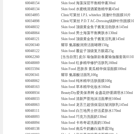
60048154
Skin food 海藻深层平衡精华素30ml
60048134
Skin food 水蜜桃清酒紧致精华素45ml
60034895
Clinic可莱丝 I.P.L whitelux 清澈针剂面膜10片
60034898
Clinic可莱丝 P.D.T AC-Dressing镇静针剂面膜1
60048032
Skin food 顶级黄金鱼子酱复活劲肤水145ml
60048064
Skin food 男士海藻平衡爽肤水130ml
60048121
Skin food 顶级黄金鱼子酱复活乳液145ml
60200340
耀菲 氨基酸润滑洁面啫喱150g
60048122
Skin food 覆盆子顶级复方眼霜25g
60062260
[当当自营] 皮尔 瑜伽新款春夏瑜伽服套装01103
60048069
Skin food 红参精华修护活肤乳160ml
60035594
Skin Food 思肤亲 黄瓜精华保湿面膜100ml
60200341
耀菲 氨基酸洁面乳100g
60048062
Skin food 纯米精华活肤面膜100g
60048163
Skin food 草本精华化妆水160ml
60008934
BeautyDiy爱美保养网 金盏花舒缓调理水150ml
60048033
Skin food 清新芦荟泡沫洁面摩丝160ml
60048063
Skin food 龙舌兰超强保湿抗皱润肤乳145ml
60048111
Skin food 白兰地男士舒活柔肤水170ml
60048093
Skin food 巧克力洗面奶130ml
60048094
Skin food 卡布奇诺洗面奶130ml
60048138
Skin food 南瓜牛奶嫩白滋养霜50g