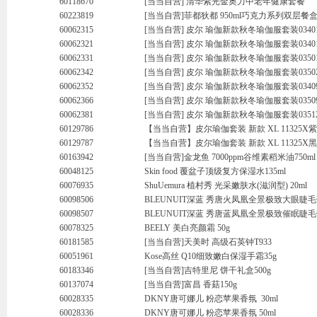
60118670
[当当自营] 清华紫光金奥力中老年健康套餐
60223819
[当当自营]菲都狄都 950ml巧克力系列双层餐盒 F
60062315
[当当自营] 皮尔 瑜伽新款秋冬瑜伽服套装03401
60062321
[当当自营] 皮尔 瑜伽新款秋冬瑜伽服套装03401
60062331
[当当自营] 皮尔 瑜伽新款秋冬瑜伽服套装03501
60062342
[当当自营] 皮尔 瑜伽新款秋冬瑜伽服套装03502
60062352
[当当自营] 皮尔 瑜伽新款秋冬瑜伽服套装03409
60062366
[当当自营] 皮尔 瑜伽新款秋冬瑜伽服套装03509
60062381
[当当自营] 皮尔 瑜伽新款秋冬瑜伽服套装03512
60129786
【当当自营】皮尔瑜伽套装 新款 XL 11325X紫
60129787
【当当自营】皮尔瑜伽套装 新款 XL 11325X黑
60163942
[当当自营]金龙鱼 7000ppm谷维素稻米油750ml
60048125
Skin food 覆盆子顶级复方保湿水135ml
60076935
ShuUemura 植村秀 光采嫩肤水(滋润型) 20ml
60098506
BLEUNUIT深蓝 秀唐火凤凰全景极致大眼睫毛
60098507
BLEUNUIT深蓝 秀唐蓝凤凰全景极致催眠睫毛
60078325
BEELY 美白亮颜霜 50g
60181585
[当当自营]天美时 高级石英钟T933
60051961
Kose高丝 Q10细致嫩白保湿手霜35g
60183346
[当当自营]吉特里尼 饼干礼盒500g
60137074
[当当自营]富昌 香菇150g
60028335
DKNY唐可娜儿 粉恋苹果香氛 30ml
60028336
DKNY唐可娜儿 粉恋苹果香氛 50ml