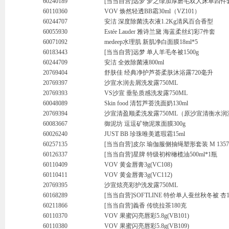
60240189
[当当自营]远梦 梦之绿加厚磨毛双人床单四件套
60110360
VOV 焕然轻透BB霜30ml（VZ101）
60244707
安洁 深度除菌洗衣液1.2Kg清风百合香型
60055930
Estée Lauder 雅诗兰黛 海蓝柔丝幻彩7件套
60071092
medeep水理肌 新肌净白面膜18ml*5
60183443
[当当自营]远梦 单人羊毛冬被1500g
60244709
安洁 全效除菌液800ml
20769404
舒肤佳 经典净护芦荟柔肤沐浴露720毫升
20769397
沙宣水润去屑洗发露750ML
20769393
VS沙宣 垂坠质感洗发露750ML
60048089
Skin food 清皙芦荟洗面奶130ml
20769394
沙宣清盈顺柔洗发露750ML（原沙宣清衡水润洗
60083667
御泥坊 逗逗矿物泥浆面膜300g
60026240
JUST BB 珍珠唯美遮瑕霜15ml
60257135
[当当自营]皮尔 瑜伽服侧抽绳塑形套装 M 13578
60126337
[当当自营]星牌 特级初榨橄榄油500ml*1瓶
60110409
VOV 黄金唇膏3g(VC108)
60110411
VOV 黄金唇膏3g(VC112)
20769395
沙宣炫亮彩护洗发露750ML
60168289
[当当自营]SOFTLINE 特价单人蚕丝秋冬被 杏15
60211866
[当当自营]義香 传统拉茶180克
60110370
VOV 果蜜闪亮唇彩5.8g(VB101)
60110380
VOV 果蜜闪亮唇彩5.8g(VB109)