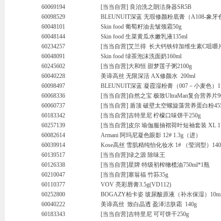
60069194
[当当自营] 良治洗之朗洁身器SR5B
60098529
BLEUNUIT深蓝 无瑕修颜粉底膏（A108-象牙色
60048101
Skin food 葡萄籽油去皱颈霜50g
60048144
Skin food 生菜黄瓜水嫩乳液135ml
60234257
[当当自营]艾兰得 长大钙铁锌加维生素C咀嚼片（
60048091
Skin food 绿茶泡沫洗面奶160ml
60245602
[当当自营]大和恒 甜梦莲子粥2100g
60040228
美谛高丝 无限深活 AX修颜水 200ml
60098497
BLEUNUIT深蓝 凝霞湿粉膏（007－小麦色）1
60068336
[当当自营]自然之宝 极致UltraMan复合营养片
60060737
[当当自营] 盾顶 破壁太空螺旋藻营养蛋白粉45
60183342
[当当自营]吉特里尼 柠檬口味饼干250g
60257139
[当当自营]皮尔 瑜伽服抽褶荷叶短袖套装 XL 11
60082614
Armani 阿玛尼凝色眼影 12# 1.3g（进）
60039914
Kose高丝 雪肌精纯怡化妆水 1# （莹润型）140
60139517
[当当自营]绿之源 除味王
60126338
[当当自营]星牌 特级初榨橄榄油750ml*1瓶
60210047
[当当自营]塞翁福 竹荪35g
60110377
VOV 亮彩唇膏3.5g(VD112)
60252800
BOGAZY柏卡姿 玻尿酸原液（补水保湿）10m
60040222
美谛高丝 致白晶透 盈泽洁肤霜 140g
60183343
[当当自营]吉特里尼 可可饼干250g