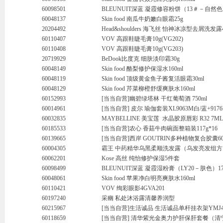
60098501
BLEUNUIT深蓝 凝霞修容粉饼（13＃－自然色
60048137
Skin food 南瓜牛奶嫩白眼霜25g
20204492
Head&shoulders 海飞丝 怡神冰凉型去屑洗发露
60110407
VOV 高跟鞋睫毛膏10g(VG202)
60110408
VOV 高跟鞋睫毛膏10g(VG203)
20719929
BeDook比度克 细肤淡印霜30g
60048149
Skin food 酪梨修护保湿水160ml
60048119
Skin food 顶级黄金鱼子酱复活眼霜30ml
60048129
Skin food 芹菜柳橙舒缓爽肤水160ml
60152993
[当当自营]幽碧绿塔林 干红葡萄酒 750ml
60014961
[当当自营] 皮尔 瑜伽套装XL9063M白/蓝+917
60032835
MAYBELLINE 美宝莲 水晶胶原唇彩 R32 7ML
60185533
[当当自营]农心 香菇牛肉碗面整箱装117g*16
60139665
[当当自营]西岸 GOUTRIN多种植物复合胶囊6
60004305
霸王 中药精华乌黑柔顺洗发露（乌发亮发组方）1
60062201
Kose 高丝 纯怡修护保湿5件套
60098499
BLEUNUIT深蓝 凝霞湿粉膏（LY20－肤色）17
60048061
Skin food 苹果净白明亮爽肤水160ml
60110421
VOV 绚彩眼影4GVA201
60197240
采幽 私处沐浴露清馨养润型
60215967
[当当自营]生活诚品 生活诚品单杆挂衣架YMJ43
60118659
[当当自营] 清华紫光金奥力护肝保肝套餐（清