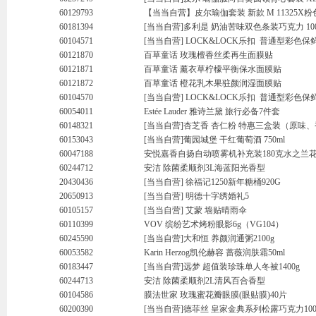
60129793
【当当自营】皮尔瑜伽套装 新款 M 11325X粉色
60181394
[当当自营]多利是 奶油苦味双色条装巧克力 10
60104571
[当当自营] LOCK&LOCK乐扣 普通型彩色保鲜
60121870
百草童话 玫瑰檀香丝柔再生面膜贴
60121871
百草童话 薰衣草柠檬平衡保水面膜贴
60121872
百草童话 橙花乳木果驻颜润湿面膜贴
60104570
[当当自营] LOCK&LOCK乐扣 普通型彩色保鲜盒
60054011
Estée Lauder 雅诗兰黛 旅行必备7件套
60148321
[当当自营]杏芝香 杏仁粉 特惠三盒装（原味
60153043
[当当自营]葡园城堡 干红葡萄酒 750ml
60047188
安悦嘉香自扬自动喷雾机补充装180克水之兰
60244712
安洁 除菌柔顺剂3L海蓝阳光香型
20430436
[当当自营] 徐福记1250新年糖桶920G
20650913
[当当自营] 明德十字绣婚礼5
60105157
[当当自营] 艾蒙 墙贴晴雨伞
60110399
VOV 缤纷艺术烤粉眼影6g（VG104）
60245590
[当当自营]大和恒 养颜润通粥2100g
60053582
Karin Herzog凯伦赫容 蔷薇润肤霜50ml
60183447
[当当自营]远梦 超值装珍珠单人冬被1400g
60244713
安洁 除菌柔顺剂2L清风百合香型
60104586
膜法世家 玫瑰蜜花瓣眼膜(眼贴膜)40片
60200390
[当当自营]德菲丝 皇家金典系列松露巧克力1000