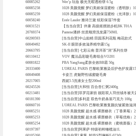
60085262
Wee’p 玩妆 极光无暇透粉饼 6.5g
60085258
1028 美颜觉醒 梦幻美姬保湿蜜粉（透明肤）10
60085259
1028 美颜觉醒 梦幻美姬保湿蜜粉（光泽肤）10
60058240
Estée Lauder 雅诗兰黛 炫彩保湿7件套
60031521
【当当自营】伴康 高级摇摆踏步机BK T01A
20769374
Pantene潘婷 丝质顺滑洗发露750ML
60200593
[当当自营]中山励精 田园系列花瓶 梅花款式
60049492
SK-II 眼部多效滋养精华露15g
20663795
[当当自营] 七彩云南 普洱茶“润”系列生饼
60110412
VOV 魔法晶彩睫毛膏组合VO201
60081822
PBA YangSang柔肤全效BB霜 50g
20333400
L'OREAL PARIS 巴黎欧莱雅染后护色护发露15
60049408
卡姿兰 虎魅野性绒蜜睫毛膏
20217005
西妮5.5洗液女士型200ml
60245526
[当当自营]大和恒 百合杏仁粥2400g
60213481
[当当自营]菲罗菈家纺 靓彩双人羽丝绒冬被天
60181390
[当当自营]多利是 双色牛奶条装巧克力 100g
60060716
L'OREAL PARIS 巴黎欧莱雅复颜抗皱紧致滋润
60085251
1028 美颜觉醒 超水感 裸唇糖衣（丁香果莓）2
60085253
1028 美颜觉醒 超水感 裸唇糖衣（草莓优格）2
60085254
1028 美颜觉醒 超水感 裸唇糖衣（蜜桃蔷薇）2
60197397
[当当自营]阿果萨 特级初榨橄榄油1L
60105260
[当当自营] 索客 时尚S型搁板E-023白