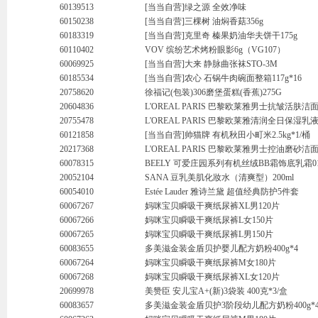
60139513
[当当自营]绿之源 全效净味
60150238
[当当自营]三棵树 油焖香菇356g
60183319
[当当自营]克里奇 榛果奶油华夫饼干175g
60110402
VOV 缤纷艺术烤粉眼影6g（VG107）
60069925
[当当自营]大来 静脉曲张袜STO-3M
60185534
[当当自营]农心 石锅牛肉碗面整箱117g*16
20758620
徐福记(包装)306磨堡蛋糕(香蕉)275G
20604836
L'OREAL PARIS 巴黎欧莱雅男士抗皱活肤洁面膏
20755478
L'OREAL PARIS 巴黎欧莱雅清润全日保湿乳液中
60121858
[当当自营]帅猫牌 有机秋田小町米2.5kg*1/桶
20217368
L'OREAL PARIS 巴黎欧莱雅男士控油磨砂洁面膏
60078315
BEELY 可爱庄园系列有机丝绒BB霜饰底乳霜01
20052104
SANA 豆乳美肌化妝水（清爽型）200ml
60054010
Estée Lauder 雅诗兰黛 超值经典防护5件套
60067267
妈咪宝贝瞬吸干爽纸尿裤XL男120片
60067266
妈咪宝贝瞬吸干爽纸尿裤L女150片
60067265
妈咪宝贝瞬吸干爽纸尿裤L男150片
60083655
多美滋金装金盾贝护婴儿配方奶粉400g*4
60067264
妈咪宝贝瞬吸干爽纸尿裤M女180片
60067268
妈咪宝贝瞬吸干爽纸尿裤XL女120片
20699978
美赞臣 安儿宝A+(新)3袋装 400克*3/盒
60083657
多美滋金装金盾贝护3阶段幼儿配方奶粉400g*