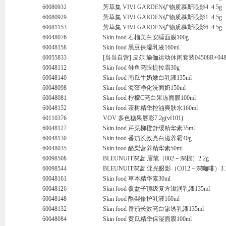
60080932
芳草集 VIVI GARDEN矿物质慕斯眼影4 4.5g
60080929
芳草集 VIVI GARDEN矿物质慕斯眼影1 4.5g
60081153
芳草集 VIVI GARDEN矿物质慕斯眼影6 4.5g
60048076
Skin food 石榴美白安睡面膜100g
60048158
Skin food 黑豆保湿乳液160ml
60055833
[当当自营] 皮尔 瑜伽运动休闲套装04508R+04
60048112
Skin food 鲑鱼亮眼提拉霜30g
60048140
Skin food 南瓜牛奶嫩白乳液135ml
60048098
Skin food 海藻净化洗面奶150ml
60048081
Skin food 柠檬C亮白果冻面膜100ml
60048152
Skin food 茶树精华控油爽肤水160ml
60110376
VOV 多色糖果唇彩7.2g(vf101)
60048127
Skin food 芹菜柳橙舒缓精华素35ml
60048130
Skin food 番茄长效亮白滋养霜40g
60048035
Skin food 酪梨营养精华素50ml
60098508
BLEUNUIT深蓝 眉笔（002－深棕）2.2g
60098544
BLEUNUIT深蓝 亚光眼影（C012－深咖啡）3.
60048161
Skin food 草本精华素30ml
60048126
Skin food 覆盆子顶级复方滋润乳液135ml
60048148
Skin food 酪梨修护乳液160ml
60048132
Skin food 番茄长效亮白渗透乳液135ml
60048084
Skin food 黄瓜精华保湿面膜100ml