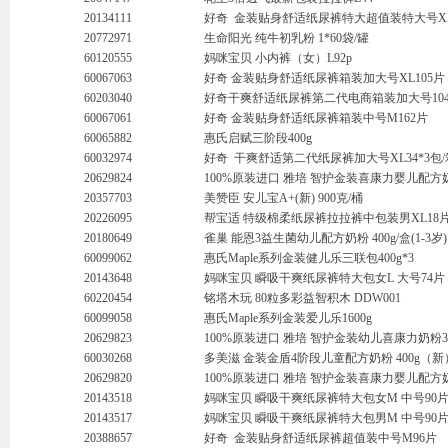
20134111
好奇 金装贴身舒适纸尿裤特大超值装特大号XL
20772971
生命阳光 纯牛初乳粉 1*60袋/罐
60120555
妈咪宝贝 小内裤（女）L92p
60067063
好奇 金装贴身舒适纸尿裤箱装加大号XL105片
60203040
好奇干爽舒适纸尿裤第二代电商箱装加大号10
60067061
好奇 金装贴身舒适纸尿裤箱装中号M162片
60065882
惠氏启赋三阶段400g
60032974
好奇 干爽舒适第二代纸尿裤加大号XL34*3包/
20629824
100%原装进口 雅培 智护金装喜康力婴儿配方奶粉
20357703
美赞臣 安儿宝A+(新) 900克/桶
20226095
帮宝适 特级棉柔纸尿裤拉拉裤中包装男XL18
20180649
雀巢 能恩3益生菌幼儿配方奶粉 400g/盒(1-3岁)
60099062
惠氏Maple系列金装健儿乐三联包400g*3
20143648
妈咪宝贝 瞬吸干爽纸尿裤特大包女L 大号74片
60220454
铭塔木玩 80粒多彩益智积木 DDW001
60099058
惠氏Maple系列金装爱儿乐1600g
20629823
100%原装进口 雅培 智护金装幼儿喜康力奶粉3段
60030268
多美滋 金装金盾4阶段儿童配方奶粉 400g（新
20629820
100%原装进口 雅培 智护金装喜康力婴儿配方奶粉
20143518
妈咪宝贝 瞬吸干爽纸尿裤特大包女M 中号90
20143517
妈咪宝贝 瞬吸干爽纸尿裤特大包男M 中号90
20388657
好奇 金装贴身舒适纸尿裤超值装中号M96片