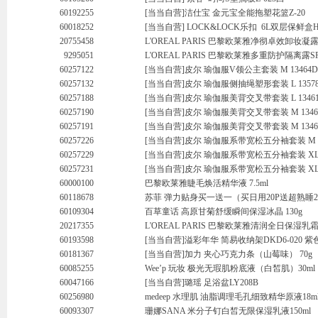
60192255
[当当自营]洁仕宝 金元宝全能拖塑花篮Z-20
60018252
[当当自营] LOCK&LOCK乐扣 6L双层保鲜盒H
20755458
L'OREAL PARIS 巴黎欧莱雅净彻卓效卸妆凝露1
9295051
L'OREAL PARIS 巴黎欧莱雅多重防护隔离露SPF
60257122
[当当自营]皮尔 瑜伽服V领公主套装 M 13464D
60257132
[当当自营]皮尔 瑜伽服侧抽绳塑形套装 L 13578
60257188
[当当自营]皮尔 瑜伽服美背交叉带套装 L 1346
60257190
[当当自营]皮尔 瑜伽服美背交叉带套装 M 1346
60257191
[当当自营]皮尔 瑜伽服美背交叉带套装 M 13461
60257226
[当当自营]皮尔 瑜伽服系带宽松五分袖套装 M 13
60257229
[当当自营]皮尔 瑜伽服系带宽松五分袖套装 XL 1
60257231
[当当自营]皮尔 瑜伽服系带宽松五分袖套装 XL 1
60000100
巴黎欧莱雅睫毛焕活精华液 7.5ml
60118678
苏菲 弹力贴身买一送一（买日用20P送超熟睡29
60109304
百草童话 高原甘菊舒缓瞬间保湿冰晶 130g
20217355
L'OREAL PARIS 巴黎欧莱雅清润全日保湿乳
60193598
[当当自营]溢彩年华 简易收纳架DKD6-020 
60181367
[当当自营]加力 夹心巧克力条（山莓味） 70g
60085255
Wee’p 玩妆 极光无瑕肌粉底液（白皙肌）30ml
60047166
[当当自营]璐瑶 足浴盆LY208B
60256980
medeep 水理肌 油脂调理毛孔细致精华原液18m
60093307
珊娜SANA 米分子钉白皙无限保湿乳液150ml