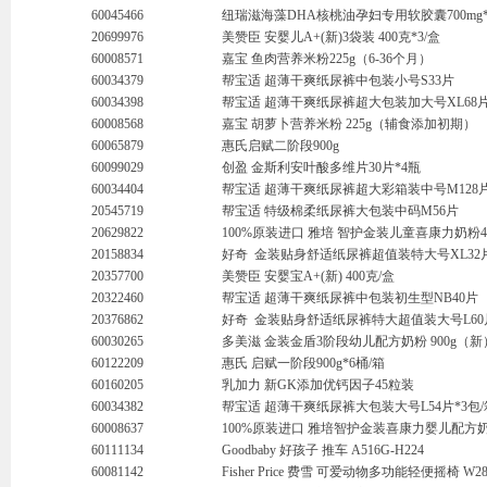
60045466
纽瑞滋海藻DHA核桃油孕妇专用软胶囊700mg*
20699976
美赞臣 安婴儿A+(新)3袋装 400克*3/盒
60008571
嘉宝 鱼肉营养米粉225g（6-36个月）
60034379
帮宝适 超薄干爽纸尿裤中包装小号S33片
60034398
帮宝适 超薄干爽纸尿裤超大包装加大号XL68
60008568
嘉宝 胡萝卜营养米粉 225g（辅食添加初期）
60065879
惠氏启赋二阶段900g
60099029
创盈 金斯利安叶酸多维片30片*4瓶
60034404
帮宝适 超薄干爽纸尿裤超大彩箱装中号M128
20545719
帮宝适 特级棉柔纸尿裤大包装中码M56片
20629822
100%原装进口 雅培 智护金装儿童喜康力奶粉4段
20158834
好奇 金装贴身舒适纸尿裤超值装特大号XL32
20357700
美赞臣 安婴宝A+(新) 400克/盒
20322460
帮宝适 超薄干爽纸尿裤中包装初生型NB40片
20376862
好奇 金装贴身舒适纸尿裤特大超值装大号L60片
60030265
多美滋 金装金盾3阶段幼儿配方奶粉 900g（新
60122209
惠氏 启赋一阶段900g*6桶/箱
60160205
乳加力 新GK添加优钙因子45粒装
60034382
帮宝适 超薄干爽纸尿裤大包装大号L54片*3包/
60008637
100%原装进口 雅培智护金装喜康力婴儿配方奶粉2
60111134
Goodbaby 好孩子 推车 A516G-H224
60081142
Fisher Price 费雪 可爱动物多功能轻便摇椅 W28