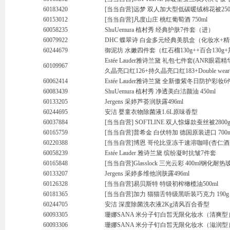
60183420
[当当自营]远梦 双人加大型低碳暖绒棉花被250
60153012
[当当自营]凡度山庄 桃红葡萄酒 750ml
60058235
ShuUemura 植村秀 经典护肤7件套（进）
60079922
DHC 蝶翠诗 白金多元经典美肌盒（化妆水+精
60244679
御泥坊 水嫩四件套（红石榴130g++百合130g+芦
Estée Lauder雅诗兰黛 礼包七件套(ANR眼
60109967
久晶亮口红126+持久晶亮口红183+Double we
60062414
Estée Lauder雅诗兰黛 全新傲紫冬日防护彩妆
60083439
ShuUemura 植村秀 净透美白洁颜油 450ml
60133205
Jergens 采婷芦荟润肤露496ml
60244695
安洁 婴童衣物除菌液1.6L原味香型
60037884
[当当自营] SOFTLINE 双人惊爆款蚕丝被2800g
60165759
[当当自营]普希金 白伏特加 德国原装进口 700m
60220388
[当当自营]博恩 哥伦比亚冻干速溶咖啡(杏仁酒风
60058239
Estée Lauder 雅诗兰黛 缤纷凝时抗皱7件套
60165848
[当当自营]Glasslock 三光云彩 400ml钢化耐
60133207
Jergens 采婷多维他润肤露496ml
60126328
[当当自营]易贝斯特 特级初榨橄榄油500ml
60181365
[当当自营]加力 猫猫舌特级黑听装巧克力 190g
60244705
安洁 深度除菌洗衣液2Kg清风百合香型
60093305
珊娜SANA 米分子钉白皙无限化妆水（清爽型）1
60093306
珊娜SANA 米分子钉白皙无限化妆水（滋润型）1