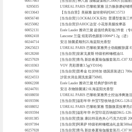
60017605
[当当自营] 神六盾 顶螺旋藻精片2000片抗辐
9295035
L'OREAL PARIS 巴黎欧莱雅 活力焕肤磨砂啫哩 
60133643
【当当自营】美丽雅 旋转密码托MC15753
60056740
[当当自营] LOCK&LOCK乐扣 普通型套装三件套
60255082
[当当自营]DAHOC达贺 小花形美腿按摩器
60052131
Estée Lauder 雅诗兰黛 超值经典彩妆2件套
60062418
Lancome 兰蔻 炫彩四色眼影100#4*1.2g（进）
60244714
安洁 除菌柔顺剂2L海蓝阳光香型
20625023
L'OREAL PARIS 巴黎欧莱雅男士劲能醒肤露 8
60128260
[当当自营]皇家戈麦斯 特级初榨橄榄油1L
60257929
[当当自营]青鸟 新款春夏瑜伽服套装ZL-C07 X
60110363
VOV 亮彩唇膏3.5g(VD104)
60165760
[当当自营]普希金 红伏特加 德国原装进口 700m
60224553
沙宣水润去屑洗发露750ML
60062208
Estée Lauder 雅诗兰黛 经典护肤6件套
60244701
安洁 衣物除菌液2.6L海蓝阳光香型
60108050
L'OREAL PARIS 巴黎欧莱雅男士控油净爽激活
60193596
[当当自营]溢彩年华 外贸T型收纳盒DKG-128-
60108052
L'OREAL PARIS 巴黎欧莱雅 雪颜微震按摩亮
60193594
[当当自营]溢彩年华 外贸印花百纳箱DKG-126-
60181385
[当当自营]贵族 康比特花色夹心巧克力红听 20
60197394
[当当自营]阿果萨 特级初榨橄榄油礼盒装500ml
60257928
[当当自营]青鸟 新款春夏瑜伽服套装ZL-C07 M