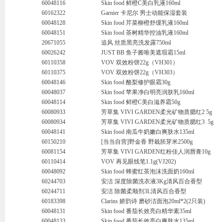
60048116
Skin food 鲜橙C美白乳液160ml
60162322
Garnier 卡尼尔 男士动能保湿套装
60048128
Skin food 芹菜柳橙舒缓乳液160ml
60048151
Skin food 茶树精华控油乳液160ml
20671055
追风 丝质黑亮洗发露750ml
60026242
JUST BB 鱼子酱唯美遮瑕霜15ml
60110358
VOV 双效粉饼22g（VH301）
60110375
VOV 双效粉饼22g（VH303）
60048146
Skin food 酪梨修护眼霜30g
60048037
Skin food 苹果净白明亮润肤乳160ml
60048114
Skin food 鲜橙C美白滋养霜50g
60080933
芳草集 VIVI GARDEN柔光矿物质腮红2 5g
60080934
芳草集 VIVI GARDEN柔光矿物质腮红3 5g
60048141
Skin food 南瓜牛奶嫩白爽肤水135ml
60150210
[当当自营]野金香 野栽胚芽米2500g
60081154
芳草集 VIVI GARDEN红粉佳人润唇膏10g
60110414
VOV 再见眼线笔1.1g(VJ202)
60048092
Skin food 蜂蜜红茶泡沫洗面奶160ml
60244703
安洁 深度除菌洗衣液3Kg清风百合香型
60244711
安洁 除菌柔顺剂3L清风百合香型
60183398
Clarins 娇韵诗 磨砂洁面泡20ml*2(2只装)
60048131
Skin food 番茄长效亮白精华素35ml
60048133
Skin food 番茄长效亮白爽肤水135ml