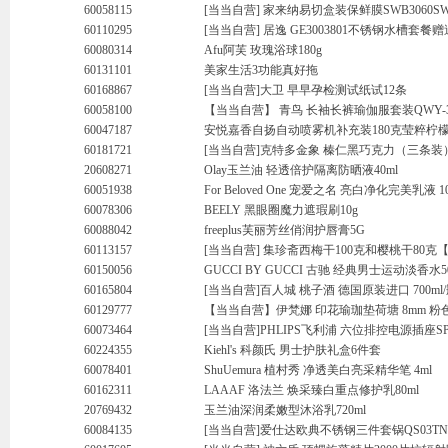
60058115
[当当自营] 家来纳易切盒装保鲜膜SWB3060SW
60110295
[当当自营] 居逸 GE3003801不锈钢水槽套
60080314
Afu阿芙 玫瑰浴球180g
60131101
美家生活3功能真好拖
60168867
[当当自营]大卫 早早孕检测试纸试12条
60058100
【当当自营】 青鸟 长袖长裤瑜伽服套装QWY-35
60047187
安悦嘉香自扬自动喷雾机补充装180克莹粹柠
60181721
[当当自营]克特多金象 榛仁黑巧克力（三条装）
20608271
Olay玉兰油 轻透倍护隔离防晒液40ml
60051938
For Beloved One 宠爱之名 亮白净化完美乳液 10
60078306
BEELY 黑眼圈魔力遮瑕刷10g
60088042
freeplus芙丽芳丝俏润护唇膏5G
60113157
[当当自营] 集珍斋西梅干100克和樱桃干80
60150056
GUCCI BY GUCCI 古驰 经典男士运动淡香水5
60165804
[当当自营]百人城 桃子酒 德国原装进口 700ml
60129777
【当当自营】伊梵娜 印花瑜珈垫荷塘 8mm 粉
60073464
[当当自营]PHLIPS飞利浦 六位排控电源插座SPS
60224355
Kiehl's 科颜氏 男士护肤礼盒6件套
60078401
ShuUemura 植村秀 净透美白亮采精华笔 4ml
60162311
LAAAF 洛法兰 焕采臻白重点修护乳80ml
20769432
玉兰油深润柔嫩型沐浴乳720ml
60084135
[当当自营]爱仕达欧典不锈钢三件套锅QS03TN