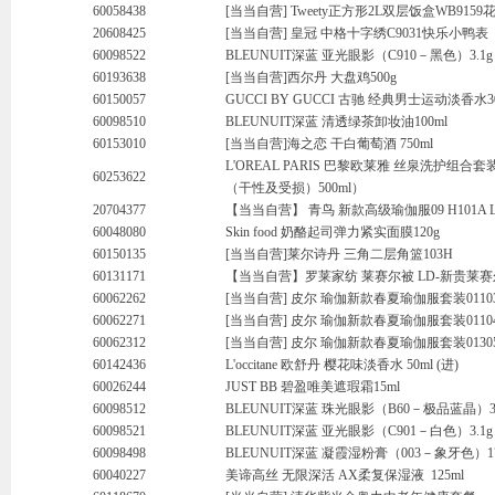
60058438
[当当自营] Tweety正方形2L双层饭盒WB915
20608425
[当当自营] 皇冠 中格十字绣C9031快乐小鸭表
60098522
BLEUNUIT深蓝 亚光眼影（C910－黑色）3.1g
60193638
[当当自营]西尔丹 大盘鸡500g
60150057
GUCCI BY GUCCI 古驰 经典男士运动淡香水3
60098510
BLEUNUIT深蓝 清透绿茶卸妆油100ml
60153010
[当当自营]海之恋 干白葡萄酒 750ml
L'OREAL PARIS 巴黎欧莱雅 丝泉洗护组
60253622
（干性及受损）500ml）
20704377
【当当自营】 青鸟 新款高级瑜伽服09 H101A 
60048080
Skin food 奶酪起司弹力紧实面膜120g
60150135
[当当自营]莱尔诗丹 三角二层角篮103H
60131171
【当当自营】罗莱家纺 莱赛尔被 LD-新贵莱赛尔被
60062262
[当当自营] 皮尔 瑜伽新款春夏瑜伽服套装01103
60062271
[当当自营] 皮尔 瑜伽新款春夏瑜伽服套装01104
60062312
[当当自营] 皮尔 瑜伽新款春夏瑜伽服套装01305
60142436
L'occitane 欧舒丹 樱花味淡香水 50ml (进)
60026244
JUST BB 碧盈唯美遮瑕霜15ml
60098512
BLEUNUIT深蓝 珠光眼影（B60－极品蓝晶）3.
60098521
BLEUNUIT深蓝 亚光眼影（C901－白色）3.1g
60098498
BLEUNUIT深蓝 凝霞湿粉膏（003－象牙色）1
60040227
美谛高丝 无限深活 AX柔复保湿液 125ml