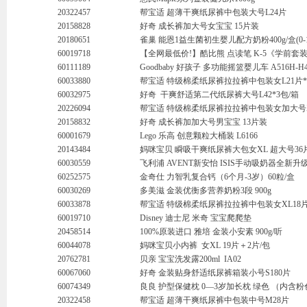
20322457
帮宝适 超薄干爽纸尿裤中包装大号L24片
20158828
好奇 成长裤加大号女宝宝 15片装
20180651
雀巢 能恩1益生菌初生婴儿配方奶粉400g/盒(0-
60019718
【全网最低价!】酷比熊 点读笔 K-5《学前套装
60111189
Goodbaby 好孩子 多功能摇篮婴儿车 A516H-H4
60033880
帮宝适 特级棉柔纸尿裤拉拉裤中包装女L21片*
60032975
好奇 干爽舒适第二代纸尿裤大号L42*3包/箱
20226094
帮宝适 特级棉柔纸尿裤拉拉裤中包装女加大号X
20158832
好奇 成长裤加加大号男宝宝 13片装
60001679
Lego 乐高 创意颗粒大桶装 L6166
20143484
妈咪宝贝 瞬吸干爽纸尿裤大包女XL 超大号36
60030559
飞利浦 AVENT新安怡 ISIS手动吸奶器全新升
60252575
金奇仕 力智乳复合钙（6个月-3岁）60粒/盒
60030269
多美滋 金装优衡多营养奶粉3段 900g
60033878
帮宝适 特级棉柔纸尿裤拉拉裤中包装女XL18片*
60019710
Disney 迪士尼 米奇 宝宝爬爬垫
20458514
100%原装进口 雅培 金装小安素 900g/听
60044078
妈咪宝贝小内裤 女XL 19片＋2片/包
20762781
贝亲 宝宝洗发露200ml IA02
60067060
好奇 金装贴身舒适纸尿裤箱装小号S180片
60074349
良良 护型保健枕 0—3岁加长枕 绿色 （内含
20322458
帮宝适 超薄干爽纸尿裤中包装中号M28片