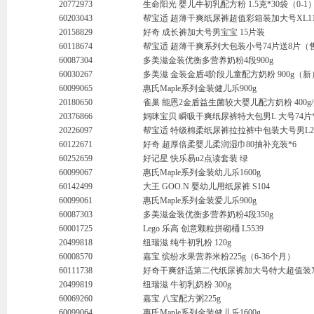
20772973
生命阳光 婴儿牛初乳配方粉 1.5克*30袋（0-1
60203043
帮宝适 超薄干爽纸尿裤超值彩箱装加大号XL11
20158829
好奇 成长裤加大号男宝宝 15片装
60118674
帮宝适 超薄干爽系列大包装小号74片送8片（
60087304
多美滋金装优衡多营养奶粉4段900g
60030267
多美滋 金装金盾4阶段儿童配方奶粉 900g（新
60099065
惠氏Maple系列金装健儿乐900g
20180650
雀巢 能恩2金盾益生菌较大婴儿配方奶粉 400g/盒
20376866
妈咪宝贝 瞬吸干爽纸尿裤特大包男L 大号74片*
20226097
帮宝适 特级棉柔纸尿裤拉拉裤中包装大号男L2
60122671
好奇 超厚倍柔婴儿柔润湿巾80抽补充装*6
60252659
好记星 快乐易u2点读套装 绿
60099067
惠氏Maple系列金装幼儿乐1600g
60142499
大王 GOO.N 婴幼儿用纸尿裤 S104
60099061
惠氏Maple系列金装爱儿乐900g
60087303
多美滋金装优衡多营养奶粉4段350g
60001725
Lego 乐高 创意颗粒拼砌桶 L5539
20499818
纽瑞滋 纯牛初乳粉 120g
60008570
嘉宝 缤纷水果营养米粉225g（6-36个月）
60111738
好奇干爽舒适第二代纸尿裤加大号特大超值装XL 
20499819
纽瑞滋 牛初乳奶粉 300g
60069260
嘉宝 八宝配方粥225g
60099064
惠氏Maple系列金装健儿乐1600g