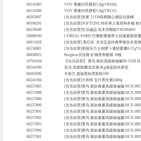
60110383
VOV 果蜜闪亮唇彩5.8g(VB104)
60110388
VOV 果蜜闪亮唇彩5.8g(VB112)
60205607
[当当自营]世家 21339高档随心感应垃圾桶
60168291
[当当自营]SOFTLINE 特价单人蚕丝秋冬被 粉15
60239449
[当当自营]生活诚品 实木衣帽架YMJ4646W
20680100
L'OREAL PARIS 巴黎欧莱雅男士抗皱紧肤双重
60011828
[当当自营] 美亿佳 月光宝盒经典带镜实木首饰盒
60258981
[当当自营]美国乐力 β-胡萝卜素软胶囊0.37g*1
60028922
Borghese贝佳斯 矿物营养眼膜 30枚
20704364
【当当自营】 青鸟 新款高级瑜伽服09-332B M
60244706
安洁 深度除菌洗衣液2Kg海蓝阳光香型
60202696
卡姿兰 超旋星钻亮彩粉10#
60245594
[当当自营]大和恒 五行养生粥2400g
60257885
[当当自营]青鸟 新款春夏高级瑜伽服10CX-09C
60257888
[当当自营]青鸟 新款春夏高级瑜伽服10CX-09D
60257889
[当当自营]青鸟 新款春夏高级瑜伽服10CX-09
60257890
[当当自营]青鸟 新款春夏高级瑜伽服10CX-09D
60257891
[当当自营]青鸟 新款春夏高级瑜伽服10CX-09E
60257892
[当当自营]青鸟 新款春夏高级瑜伽服10CX-09E
60257893
[当当自营]青鸟 新款春夏高级瑜伽服10CX-09E
60257896
[当当自营]青鸟 新款春夏高级瑜伽服10CX-09G
60257901
[当当自营]青鸟 新款春夏高级瑜伽服10CX-09I