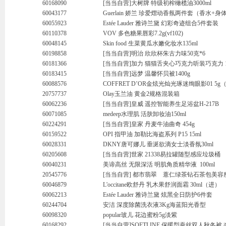
60168090
[当当自营]大树牌 特级初榨橄榄油3000ml
60043177
Guerlain 娇兰 珍爱熠动香氛两件套（香水+身体
60055923
Estée Lauder 雅诗兰黛 幻彩奇迹组合5件套装
60110378
VOV 多色糖果唇彩7.2g(vf102)
60048145
Skin food 生菜黄瓜水嫩化妆水135ml
60198858
[当当自营]明治 欣欣杯朱古力味50克*6
60181366
[当当自营]加力 猫猫舌夹心巧克力听装巧克力 1
60183415
[当当自营]远梦 温馨怀贝被1400g
60088576
COFFRET D’OR金炫光灿光琢迷绚眼影01 5
20757737
Olay玉兰油 黄金2规格混装箱
60062236
[当当自营]皇威 遥控智能养生足浴盆H-217B
60071085
medeep水理肌 活肤卸妆油150ml
60224291
[当当自营]皇家 丹麦牛油曲奇 454g
60159522
OPI 指甲油 加勒比海盗系列 P15 15ml
60028331
DKNY唐可娜儿 垂涎欲滴女士淡香氛30ml
60205608
[当当自营]世家 21338易拉罐随型感应垃圾桶
60040231
美谛高丝 无限深活 明肌角质精华液 100ml
20545776
[当当自营] 都市翡翠 薏仁绿茶钻石茶包美容
60046879
L'occitane欧舒丹 乳木果舒润面霜 30ml（进）
60062213
Estée Lauder 雅诗兰黛 炫黑全日防护6件套
60244704
安洁 深度除菌洗衣液3Kg海蓝阳光香型
60098320
popular玻儿 花边蜜粉5g淡紫
60168292
[当当自营]SOFTLINE 保暖型蚕丝双人秋冬被 杏