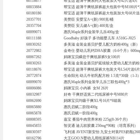
60118677
帮宝适 超薄干爽系列大包装加大号42片送4片
60033884
帮宝适 超薄干爽纸尿裤超大包装中号M100片*
60180186
帮宝适 超薄干爽纸尿裤超大包装加大号68片送
20357701
美赞臣 安婴宝A+(新) 900克/桶
20357704
美赞臣 安儿健A+(新) 400克/盒
60099071
惠氏Maple系列金装学儿乐400g/盒
60111188
Goodbaby 好孩子 多功能婴儿车 A516G-J025
60030262
多美滋 金装金盾贝护婴儿配方奶粉400g（新）
20772982
金奇仕 婴幼儿乳钙DHA胶囊（0-6个月）600mg
60067262
妈咪宝贝瞬息干爽纸尿裤S女100片
60030263
多美滋 金装金盾贝护延续较大婴幼儿配方奶粉 9
60118676
帮宝适 超薄干爽纸尿裤大包装大号L54片送6
20772974
生命阳光 幼儿牛初乳配方粉 1.5克*30袋（1-3
60099070
惠氏Maple系列金装学儿乐三联包400g*3
60006086
妈咪宝贝 小内裤 女M 26片
60032987
好奇 干爽舒适第二代纸尿裤中号M80片
60062690
妈咪宝贝均吸干爽XL号16片*8箱装
60065880
惠氏启赋二阶段400g
60065878
惠氏启赋一阶段400g
60008595
嘉宝 番茄牛肉营养米粉 225g(8-36个月)
60045855
智灵通 迪儿软胶囊 250mg*90粒（培育系列）
60030597
飞利浦 AVENT新安怡 九安士对装PES奶瓶(260
60162796
大王GOO.N婴幼儿用纸尿裤NB114片