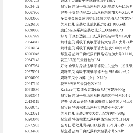
60067263
妈咪宝贝瞬吸干爽纸尿裤M男180片
60034402
帮宝适 超薄干爽纸尿裤超大彩箱装大号L108片
60067966
好奇 干爽舒适第二代纸尿裤箱装加大号XL80
60083656
多美滋金装金盾贝护延续较大婴幼儿配方奶粉40
20226100
美素佳儿 金装幼儿成长配方奶粉 900G/桶
60099066
惠氏Maple系列金装幼儿乐三联包400g*3
60067999
好奇 干爽舒适第二代纸尿裤箱装中号M120片
20644812
妈咪宝贝 瞬吸干爽纸尿裤特大包 男L 大号74片
20716184
妈咪宝贝 瞬吸干爽纸尿裤大包 女S 60片+6片
60203046
帮宝适 超薄干爽纸尿裤网络箱装加大号XL110
20647148
花王3倍透气最新包装L54
60067064
好奇 金装贴身舒适纸尿裤初生礼盒装（初生装NB
20675991
妈咪宝贝 瞬吸干爽纸尿裤大包 男S 60片+6片
60006090
妈咪宝贝小内裤（女） XL19p
20647149
花王3倍透气最新包装M64
60218886
Karicare 可瑞康金装3段幼儿配方奶粉900g
60203044
帮宝适 超薄干爽纸尿裤网络箱装中号M164片
20134119
好奇 金装贴身舒适纸尿裤特大超值装大号L60
60060745
帮宝适 特级棉柔纸尿裤大包装小号S70片
60023321
美素佳儿 金装2段较大婴儿配方奶粉 900g
60203048
帮宝适 特级棉柔纸尿裤网络箱装大号L114片
20772983
金奇仕 婴幼儿乳钙DHA胶囊（6个月-3岁）600m
60034400
帮宝适 超薄干爽纸尿裤大包装小号S74片