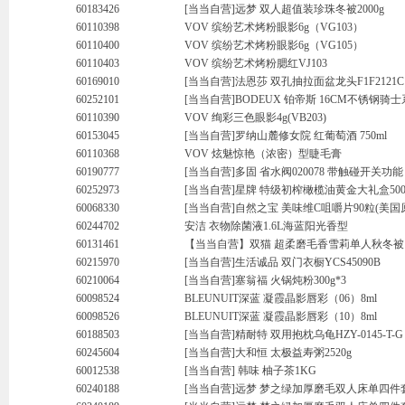
60183426
[当当自营]远梦 双人超值装珍珠冬被2000g
60110398
VOV 缤纷艺术烤粉眼影6g（VG103）
60110400
VOV 缤纷艺术烤粉眼影6g（VG105）
60110403
VOV 缤纷艺术烤粉腮红VJ103
60169010
[当当自营]法恩莎 双孔抽拉面盆龙头F1F2121C
60252101
[当当自营]BODEUX 铂帝斯 16CM不锈钢骑士系列
60110390
VOV 绚彩三色眼影4g(VB203)
60153045
[当当自营]罗纳山麓修女院 红葡萄酒 750ml
60110368
VOV 炫魅惊艳（浓密）型睫毛膏
60190777
[当当自营]多固 省水阀020078 带触碰开关功能
60252973
[当当自营]星牌 特级初榨橄榄油黄金大礼盒500m
60068330
[当当自营]自然之宝 美味维C咀嚼片90粒(美国
60244702
安洁 衣物除菌液1.6L海蓝阳光香型
60131461
【当当自营】双猫 超柔磨毛香雪莉单人秋冬被15
60215970
[当当自营]生活诚品 双门衣橱YCS45090B
60210064
[当当自营]塞翁福 火锅炖粉300g*3
60098524
BLEUNUIT深蓝 凝霞晶影唇彩（06）8ml
60098526
BLEUNUIT深蓝 凝霞晶影唇彩（10）8ml
60188503
[当当自营]精耐特 双用抱枕乌龟HZY-0145-T-G
60245604
[当当自营]大和恒 太极益寿粥2520g
60012538
[当当自营] 韩味 柚子茶1KG
60240188
[当当自营]远梦 梦之绿加厚磨毛双人床单四件